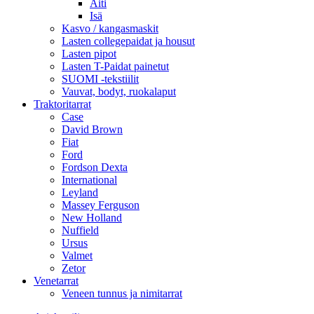
Äiti
Isä
Kasvo / kangasmaskit
Lasten collegepaidat ja housut
Lasten pipot
Lasten T-Paidat painetut
SUOMI -tekstiilit
Vauvat, bodyt, ruokalaput
Traktoritarrat
Case
David Brown
Fiat
Ford
Fordson Dexta
International
Leyland
Massey Ferguson
New Holland
Nuffield
Ursus
Valmet
Zetor
Venetarrat
Veneen tunnus ja nimitarrat