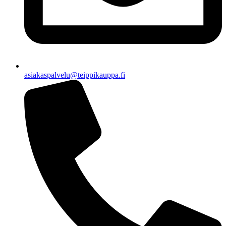
asiakaspalvelu@teippikauppa.fi