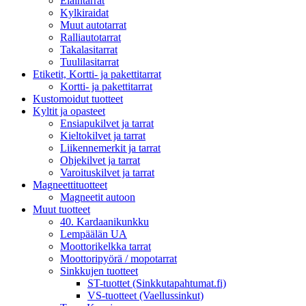
Eläintarrat
Kylkiraidat
Muut autotarrat
Ralliautotarrat
Takalasitarrat
Tuulilasitarrat
Etiketit, Kortti- ja pakettitarrat
Kortti- ja pakettitarrat
Kustomoidut tuotteet
Kyltit ja opasteet
Ensiapukilvet ja tarrat
Kieltokilvet ja tarrat
Liikennemerkit ja tarrat
Ohjekilvet ja tarrat
Varoituskilvet ja tarrat
Magneettituotteet
Magneetit autoon
Muut tuotteet
40. Kardaanikunkku
Lempäälän UA
Moottorikelkka tarrat
Moottoripyörä / mopotarrat
Sinkkujen tuotteet
ST-tuottet (Sinkkutapahtumat.fi)
VS-tuotteet (Vaellussinkut)