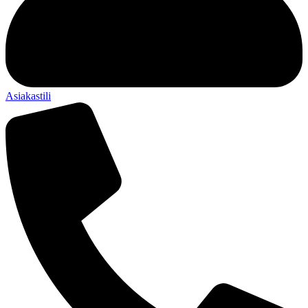
Asiakastili