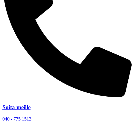
Soita meille
040 - 775 1513