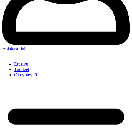
Asiakastilini
Etusivu
Tuotteet
Ota yhteyttä