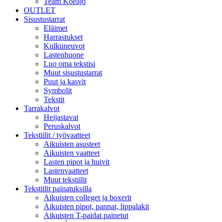
Team Koeajo
OUTLET
Sisustustarrat
Eläimet
Harrastukset
Kulkuneuvot
Lastenhuone
Luo oma tekstisi
Muut sisustustarrat
Puut ja kasvit
Symbolit
Tekstit
Tarrakalvot
Heijastavat
Peruskalvot
Tekstiilit / työvaatteet
Aikuisten asusteet
Aikuisten vaatteet
Lasten pipot ja huivit
Lastenvaatteet
Muut tekstiilit
Tekstiilit painatuksilla
Aikuisten colleget ja boxerit
Aikuisten pipot, pannat, lippalakit
Aikuisten T-paidat painetut