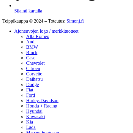
Sijainti kartalla
Teippikauppa © 2024 – Toteutus:
Simonj.fi
Ajoneuvojen logo / merkkituotteet
Alfa Romeo
Audi
BMW
Buick
Case
Chevrolet
Citroen
Corvette
Daihatsu
Dodge
Fiat
Ford
Harley-Davidson
Honda + Racing
Hyundai
Kawasaki
Kia
Lada
Massey Ferguson