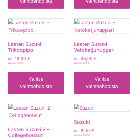
vaihtoehdoista
vaihtoehdoista
Lasten Suzuki –
Lasten Suzuki –
Trikoopipo
Vetoketjuhuppari
19,90
€
45,90
€
alk.
alk.
sis. ALV 25,5%
sis. ALV 25,5%
Valitse
Valitse
vaihtoehdoista
vaihtoehdoista
Suzuki
Lasten Suzuki 2 –
8,00
€
alk.
Collegehousut
sis. ALV 25,5%