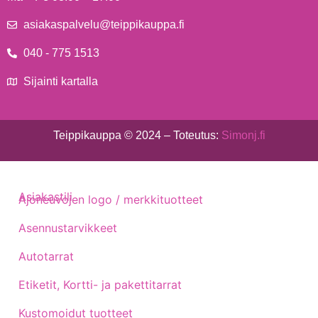
asiakaspalvelu@teippikauppa.fi
040 - 775 1513
Sijainti kartalla
Teippikauppa © 2024 – Toteutus:
Simonj.fi
Asiakastili
Ajoneuvojen logo / merkkituotteet
Asennustarvikkeet
Autotarrat
Etiketit, Kortti- ja pakettitarrat
Kustomoidut tuotteet