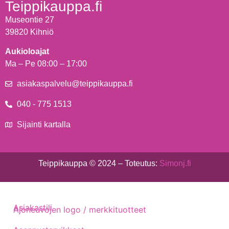
Teippikauppa.fi
Museontie 27
39820 Kihniö
Aukioloajat
Ma – Pe 08:00 – 17:00
asiakaspalvelu@teippikauppa.fi
040 - 775 1513
Sijainti kartalla
Teippikauppa © 2024 – Toteutus:
Simonj.fi
Asiakastili
Ajoneuvojen logo / merkkituotteet