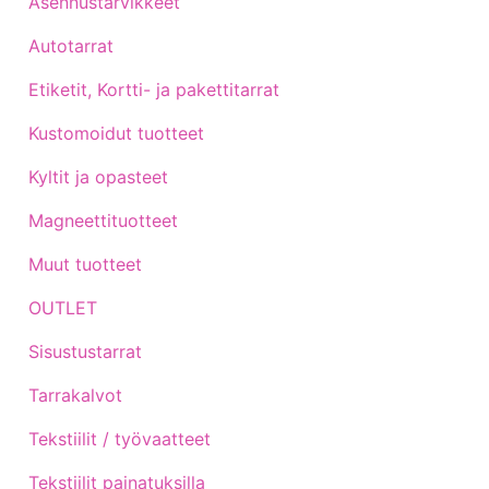
Asennustarvikkeet
Autotarrat
Etiketit, Kortti- ja pakettitarrat
Kustomoidut tuotteet
Kyltit ja opasteet
Magneettituotteet
Muut tuotteet
OUTLET
Sisustustarrat
Tarrakalvot
Tekstiilit / työvaatteet
Tekstiilit painatuksilla