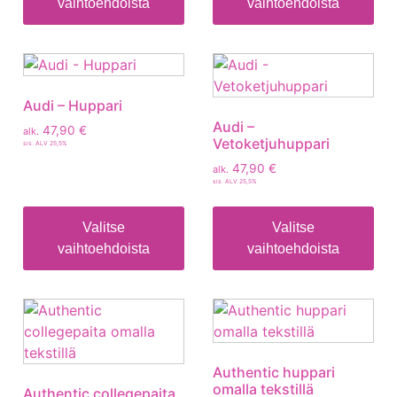
vaihtoehdoista
vaihtoehdoista
Audi – Huppari
Audi –
47,90
€
alk.
Vetoketjuhuppari
sis. ALV 25,5%
47,90
€
alk.
sis. ALV 25,5%
Valitse
Valitse
vaihtoehdoista
vaihtoehdoista
Authentic huppari
omalla tekstillä
Authentic collegepaita