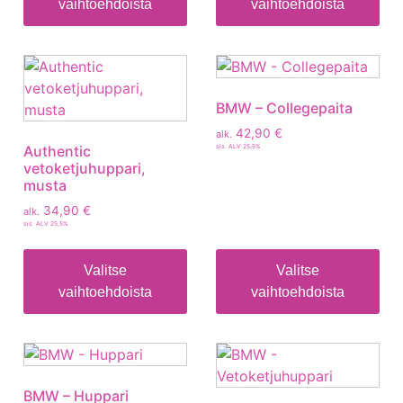
vaihtoehdoista
vaihtoehdoista
BMW – Collegepaita
42,90
€
alk.
Authentic
sis. ALV 25,5%
vetoketjuhuppari,
musta
34,90
€
alk.
sis. ALV 25,5%
Valitse
Valitse
vaihtoehdoista
vaihtoehdoista
BMW – Huppari