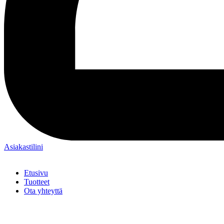
Asiakastilini
Etusivu
Tuotteet
Ota yhteyttä