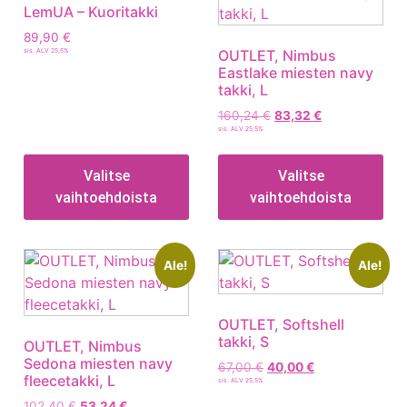
LemUA – Kuoritakki
89,90
€
sis. ALV 25,5%
OUTLET, Nimbus
Eastlake miesten navy
takki, L
160,24
€
83,32
€
sis. ALV 25,5%
Valitse
Valitse
vaihtoehdoista
vaihtoehdoista
Ale!
Ale!
OUTLET, Softshell
takki, S
OUTLET, Nimbus
Sedona miesten navy
67,00
€
40,00
€
fleecetakki, L
sis. ALV 25,5%
102,40
€
53,24
€