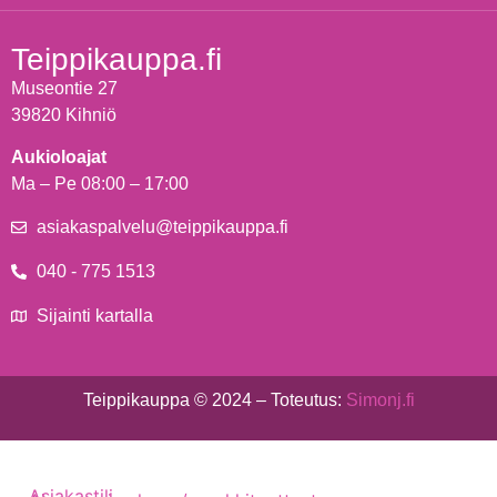
Teippikauppa.fi
Museontie 27
39820 Kihniö
Aukioloajat
Ma – Pe 08:00 – 17:00
asiakaspalvelu@teippikauppa.fi
040 - 775 1513
Sijainti kartalla
Teippikauppa © 2024 – Toteutus:
Simonj.fi
Asiakastili