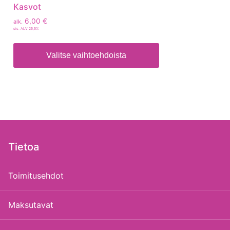
Kasvot
6,00
€
alk.
sis. ALV 25,5%
Valitse vaihtoehdoista
Tietoa
Toimitusehdot
Maksutavat