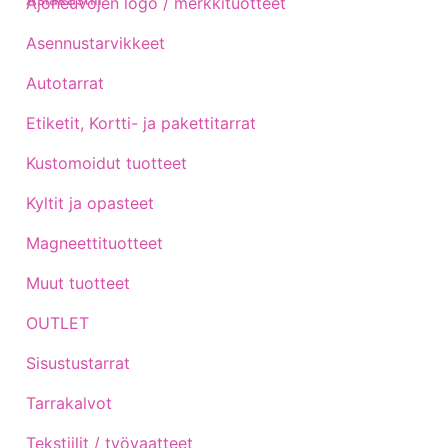
Ajoneuvojen logo / merkkituotteet
Asennustarvikkeet
Autotarrat
Etiketit, Kortti- ja pakettitarrat
Kustomoidut tuotteet
Kyltit ja opasteet
Magneettituotteet
Muut tuotteet
OUTLET
Sisustustarrat
Tarrakalvot
Tekstiilit / työvaatteet