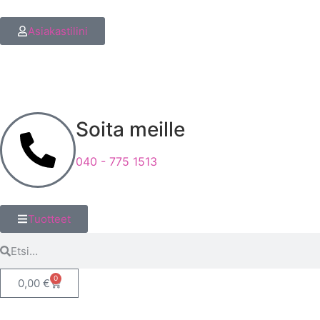
Asiakastilini
Soita meille
040 - 775 1513
Tuotteet
0
0,00
€