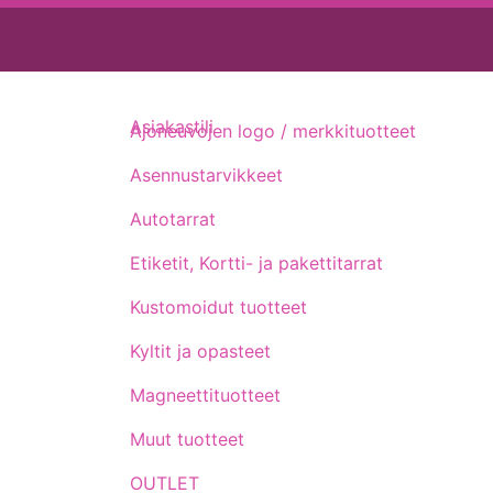
Asiakastili
Ajoneuvojen logo / merkkituotteet
Asennustarvikkeet
Autotarrat
Etiketit, Kortti- ja pakettitarrat
Kustomoidut tuotteet
Kyltit ja opasteet
Magneettituotteet
Muut tuotteet
OUTLET