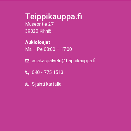
Teippikauppa.fi
Museontie 27
39820 Kihniö
Aukioloajat
Ma – Pe 08:00 – 17:00
asiakaspalvelu@teippikauppa.fi
040 - 775 1513
Sijainti kartalla