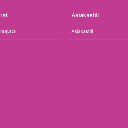
rat
Asiakastili
hteyttä
Asiakastili