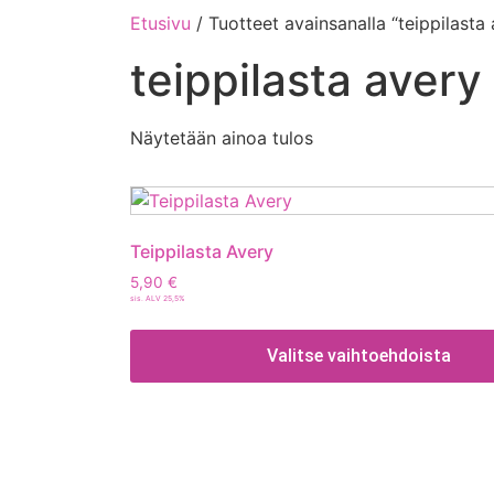
Etusivu
/ Tuotteet avainsanalla “teippilasta
teippilasta avery
Näytetään ainoa tulos
Teippilasta Avery
5,90
€
sis. ALV 25,5%
Valitse vaihtoehdoista