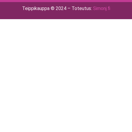
Teippikauppa © 2024 – Toteutus:
Simonj.fi