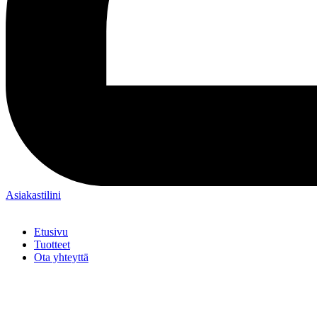
Asiakastilini
Etusivu
Tuotteet
Ota yhteyttä