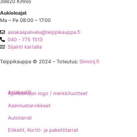
39820 Kihniö
Aukioloajat
Ma – Pe 08:00 – 17:00
asiakaspalvelu@teippikauppa.fi
040 - 775 1513
Sijainti kartalla
Teippikauppa © 2024 – Toteutus:
Simonj.fi
Asiakastili
Ajoneuvojen logo / merkkituotteet
Asennustarvikkeet
Autotarrat
Etiketit, Kortti- ja pakettitarrat