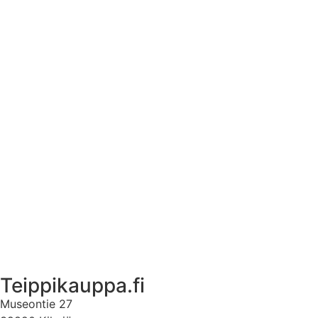
Tekstiilien kokotaulukko
Asennusohjeet tarroille
Tuotetietoa
Ekstrat
Ota yhteyttä
Asiakastili
Asiakastili
Teippikauppa.fi
Museontie 27