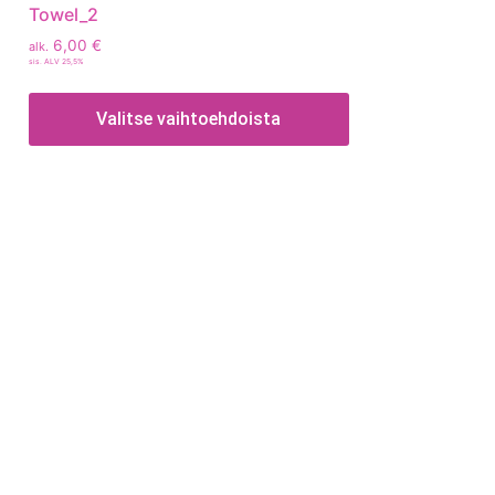
Towel_2
6,00
€
alk.
sis. ALV 25,5%
Valitse vaihtoehdoista
Tietoa
Toimitusehdot
Maksutavat
Tietosuojaseloste