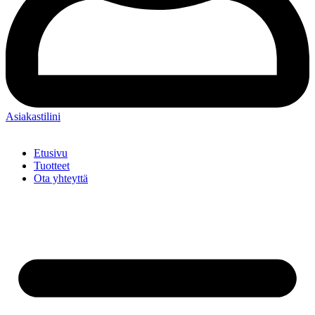
Asiakastilini
Etusivu
Tuotteet
Ota yhteyttä