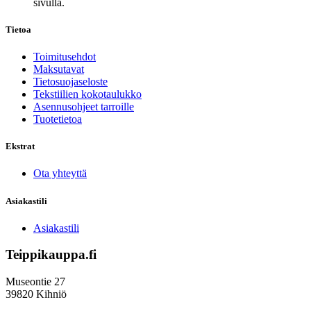
sivulla.
Tietoa
Toimitusehdot
Maksutavat
Tietosuojaseloste
Tekstiilien kokotaulukko
Asennusohjeet tarroille
Tuotetietoa
Ekstrat
Ota yhteyttä
Asiakastili
Asiakastili
Teippikauppa.fi
Museontie 27
39820 Kihniö