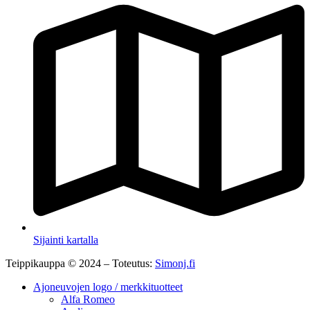
Sijainti kartalla
Teippikauppa © 2024 – Toteutus:
Simonj.fi
Ajoneuvojen logo / merkkituotteet
Alfa Romeo