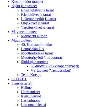
Kustomoidut tuotteet
Kyltit ja opasteet
Ensiapukilvet ja tarrat
Kieltokilvet ja tarrat
Liikennemerkit ja tarrat
Ohjekilvet ja tarrat
Varoituskilvet ja tarrat
Magneettituotteet
Magneetit autoon
Muut tuotteet
40. Kardaanikunkku
Lempäälän UA
Moottorikelkka tarrat
Moottoripyörä / mopotarrat
Sinkkujen tuotteet
ST-tuottet (Sinkkutapahtumat.fi)
VS-tuotteet (Vaellussinkut)
Team Koeajo
OUTLET
Sisustustarrat
Eläimet
Harrastukset
Kulkuneuvot
Lastenhuone
Luo oma tekstisi