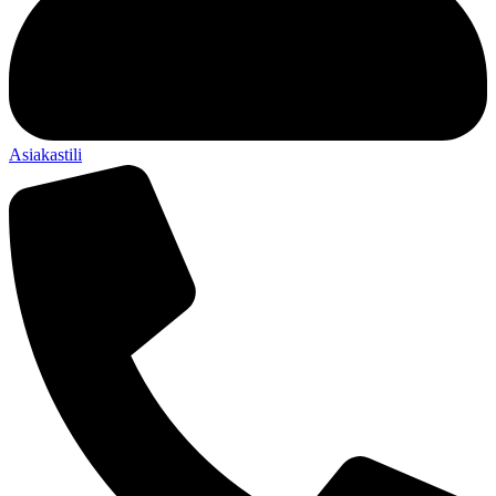
Asiakastili