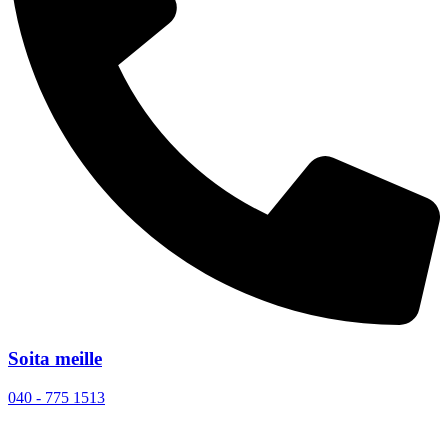
Soita meille
040 - 775 1513