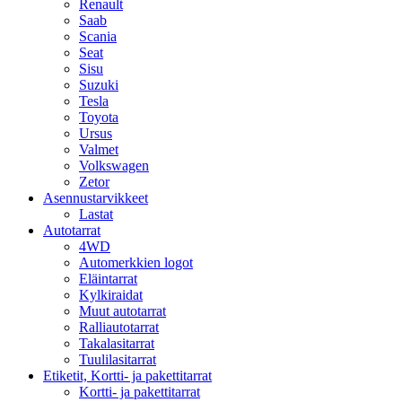
Renault
Saab
Scania
Seat
Sisu
Suzuki
Tesla
Toyota
Ursus
Valmet
Volkswagen
Zetor
Asennustarvikkeet
Lastat
Autotarrat
4WD
Automerkkien logot
Eläintarrat
Kylkiraidat
Muut autotarrat
Ralliautotarrat
Takalasitarrat
Tuulilasitarrat
Etiketit, Kortti- ja pakettitarrat
Kortti- ja pakettitarrat