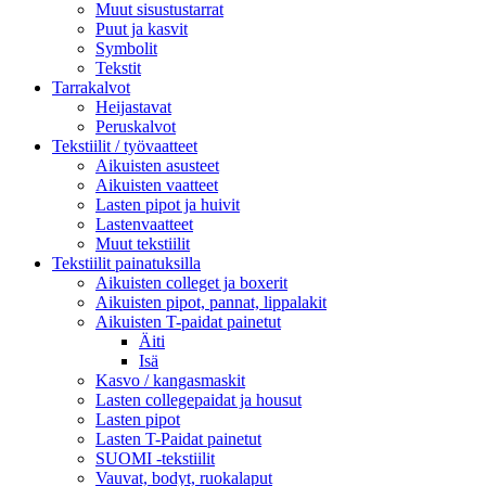
Muut sisustustarrat
Puut ja kasvit
Symbolit
Tekstit
Tarrakalvot
Heijastavat
Peruskalvot
Tekstiilit / työvaatteet
Aikuisten asusteet
Aikuisten vaatteet
Lasten pipot ja huivit
Lastenvaatteet
Muut tekstiilit
Tekstiilit painatuksilla
Aikuisten colleget ja boxerit
Aikuisten pipot, pannat, lippalakit
Aikuisten T-paidat painetut
Äiti
Isä
Kasvo / kangasmaskit
Lasten collegepaidat ja housut
Lasten pipot
Lasten T-Paidat painetut
SUOMI -tekstiilit
Vauvat, bodyt, ruokalaput