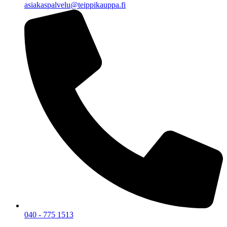
asiakaspalvelu@teippikauppa.fi
040 - 775 1513