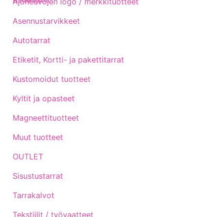
Ajoneuvojen logo / merkkituotteet
Asennustarvikkeet
Autotarrat
Etiketit, Kortti- ja pakettitarrat
Kustomoidut tuotteet
Kyltit ja opasteet
Magneettituotteet
Muut tuotteet
OUTLET
Sisustustarrat
Tarrakalvot
Tekstiilit / työvaatteet