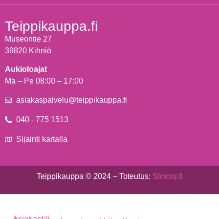
Teippikauppa.fi
Museontie 27
39820 Kihniö
Aukioloajat
Ma – Pe 08:00 – 17:00
asiakaspalvelu@teippikauppa.fi
040 - 775 1513
Sijainti kartalla
Teippikauppa © 2024 – Toteutus:
Simonj.fi
Asiakastili