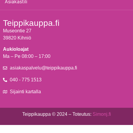
Asiakastili
Teippikauppa.fi
Museontie 27
39820 Kihniö
Aukioloajat
Ma – Pe 08:00 – 17:00
asiakaspalvelu@teippikauppa.fi
040 - 775 1513
Sijainti kartalla
Teippikauppa © 2024 – Toteutus:
Simonj.fi