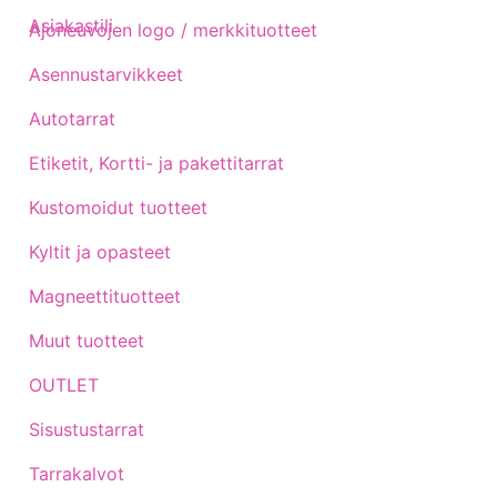
Asiakastili
Ajoneuvojen logo / merkkituotteet
Asennustarvikkeet
Autotarrat
Etiketit, Kortti- ja pakettitarrat
Kustomoidut tuotteet
Kyltit ja opasteet
Magneettituotteet
Muut tuotteet
OUTLET
Sisustustarrat
Tarrakalvot