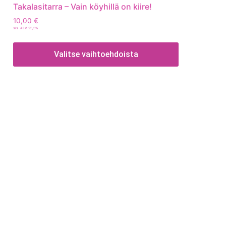
Takalasitarra – Vain köyhillä on kiire!
10,00
€
sis. ALV 25,5%
Valitse vaihtoehdoista
Tietoa
Toimitusehdot
Maksutavat
Tietosuojaseloste