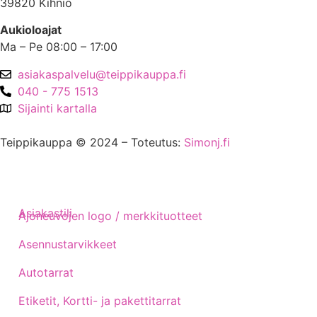
39820 Kihniö
Aukioloajat
Ma – Pe 08:00 – 17:00
asiakaspalvelu@teippikauppa.fi
040 - 775 1513
Sijainti kartalla
Teippikauppa © 2024 – Toteutus:
Simonj.fi
Asiakastili
Ajoneuvojen logo / merkkituotteet
Asennustarvikkeet
Autotarrat
Etiketit, Kortti- ja pakettitarrat