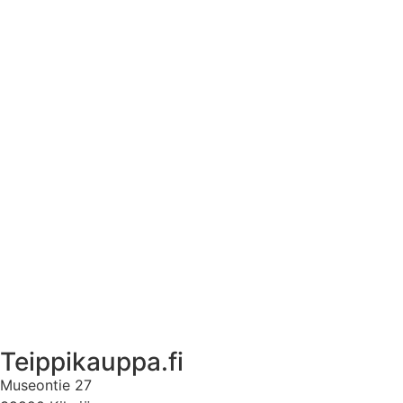
Tekstiilien kokotaulukko
Asennusohjeet tarroille
Tuotetietoa
Ekstrat
Ota yhteyttä
Asiakastili
Asiakastili
Teippikauppa.fi
Museontie 27