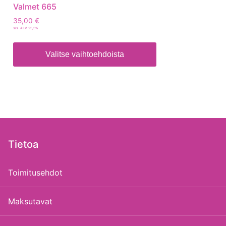
Valmet 665
35,00
€
sis. ALV 25,5%
Valitse vaihtoehdoista
Tietoa
Toimitusehdot
Maksutavat