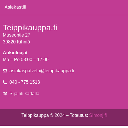
Asiakastili
Teippikauppa.fi
Museontie 27
39820 Kihniö
Aukioloajat
Ma – Pe 08:00 – 17:00
asiakaspalvelu@teippikauppa.fi
040 - 775 1513
Sijainti kartalla
Teippikauppa © 2024 – Toteutus:
Simonj.fi