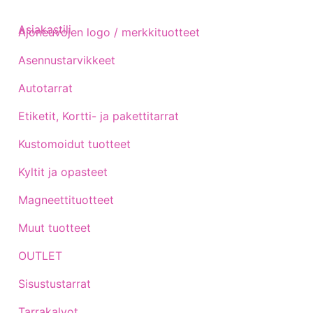
Asiakastili
Ajoneuvojen logo / merkkituotteet
Asennustarvikkeet
Autotarrat
Etiketit, Kortti- ja pakettitarrat
Kustomoidut tuotteet
Kyltit ja opasteet
Magneettituotteet
Muut tuotteet
OUTLET
Sisustustarrat
Tarrakalvot