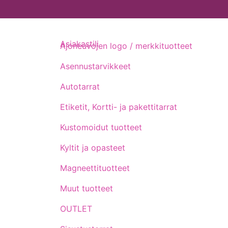
Asiakastili
Ajoneuvojen logo / merkkituotteet
Asennustarvikkeet
Autotarrat
Etiketit, Kortti- ja pakettitarrat
Kustomoidut tuotteet
Kyltit ja opasteet
Magneettituotteet
Muut tuotteet
OUTLET