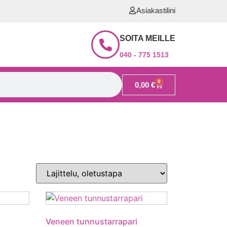
Asiakastilini
SOITA MEILLE
040 - 775 1513
0
0,00
€
Veneen tunnustarrapari