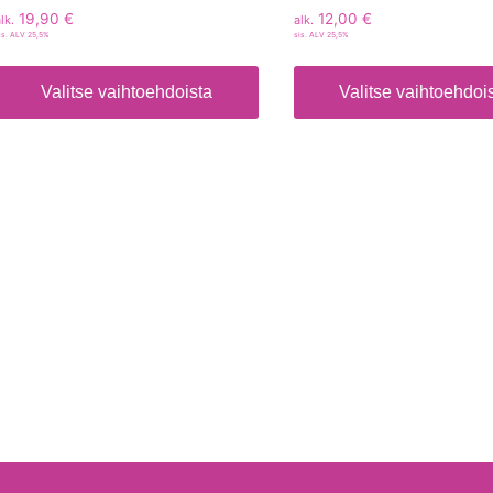
19,90
€
12,00
€
lk.
alk.
is. ALV 25,5%
sis. ALV 25,5%
Valitse vaihtoehdoista
Valitse vaihtoehdoi