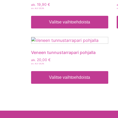
19,90
€
alk.
a
sis. ALV 25,5%
s
Valitse vaihtoehdoista
Veneen tunnustarrapari pohjalla
20,00
€
alk.
sis. ALV 25,5%
Valitse vaihtoehdoista