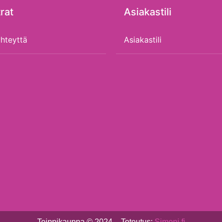
rat
Asiakastili
hteyttä
Asiakastili
Teippikauppa © 2024 – Toteutus:
Simonj.fi