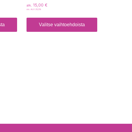
15,00
€
alk.
sis. ALV 25,5%
sta
Valitse vaihtoehdoista