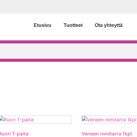
Etusivu
Tuotteet
Ota yhteyttä
Ruori T-paita
Veneen nimitarra 1kpl