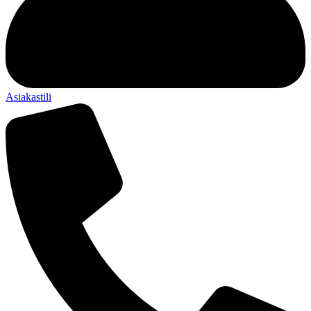
Asiakastili