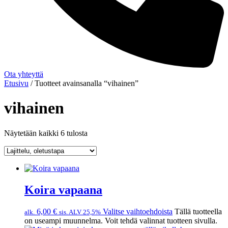
Ota yhteyttä
Etusivu
/ Tuotteet avainsanalla “vihainen”
vihainen
Näytetään kaikki 6 tulosta
Koira vapaana
6,00
€
Valitse vaihtoehdoista
Tällä tuotteella
alk.
sis. ALV 25,5%
on useampi muunnelma. Voit tehdä valinnat tuotteen sivulla.