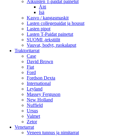
Aikuisten T-paidat painetut
Äiti
Isä
Kasvo / kangasmaskit
Lasten collegepaidat ja housut
Lasten pipot
Lasten T-Paidat painetut
SUOMI -tekstiilit
Vauvat, bodyt, ruokalaput
Traktoritarrat
Case
David Brown
Fiat
Ford
Fordson Dexta
International
Leyland
Massey Ferguson
New Holland
Nuffield
Ursus
Valmet
Zetor
Venetarrat
Veneen tunnus ja nimitarrat