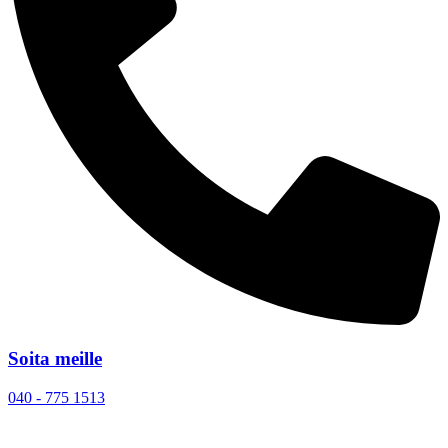
Soita meille
040 - 775 1513