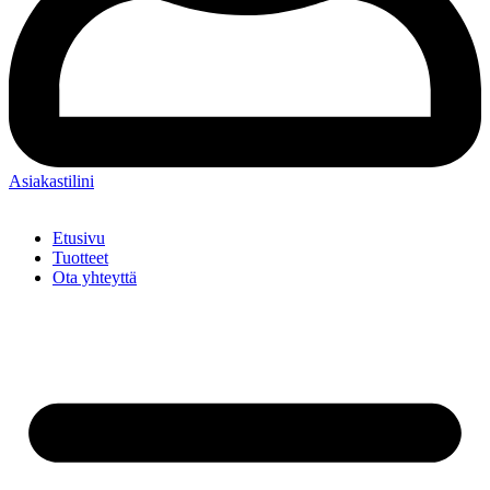
Asiakastilini
Etusivu
Tuotteet
Ota yhteyttä