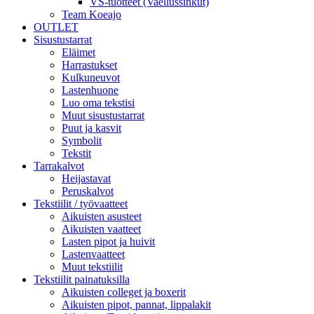
VS-tuotteet (Vaellussinkut)
Team Koeajo
OUTLET
Sisustustarrat
Eläimet
Harrastukset
Kulkuneuvot
Lastenhuone
Luo oma tekstisi
Muut sisustustarrat
Puut ja kasvit
Symbolit
Tekstit
Tarrakalvot
Heijastavat
Peruskalvot
Tekstiilit / työvaatteet
Aikuisten asusteet
Aikuisten vaatteet
Lasten pipot ja huivit
Lastenvaatteet
Muut tekstiilit
Tekstiilit painatuksilla
Aikuisten colleget ja boxerit
Aikuisten pipot, pannat, lippalakit