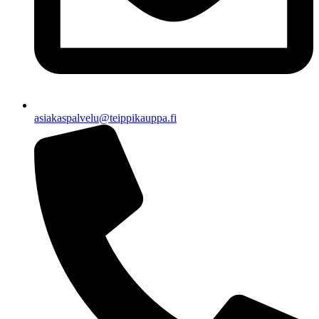
asiakaspalvelu@teippikauppa.fi