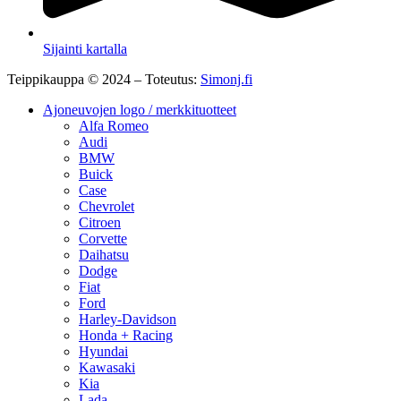
Sijainti kartalla
Teippikauppa © 2024 – Toteutus:
Simonj.fi
Ajoneuvojen logo / merkkituotteet
Alfa Romeo
Audi
BMW
Buick
Case
Chevrolet
Citroen
Corvette
Daihatsu
Dodge
Fiat
Ford
Harley-Davidson
Honda + Racing
Hyundai
Kawasaki
Kia
Lada