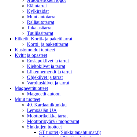
Automerkkien logot
Eläintarrat
Kylkiraidat
Muut autotarrat
Ralliautotarrat
Takalasitarrat
Tuulilasitarrat
Etiketit, Kortti- ja pakettitarrat
Kortti- ja pakettitarrat
Kustomoidut tuotteet
Kyltit ja opasteet
Ensiapukilvet ja tarrat
Kieltokilvet ja tarrat
Liikennemerkit ja tarrat
Ohjekilvet ja tarrat
Varoituskilvet ja tarrat
Magneettituotteet
Magneetit autoon
Muut tuotteet
40. Kardaanikunkku
Lempäälän UA
Moottorikelkka tarrat
Moottoripyörä / mopotarrat
Sinkkujen tuotteet
ST-tuottet (Sinkkutapahtumat.fi)