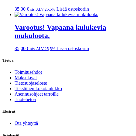
35,00
€
Lisää ostoskoriin
sis. ALV 25,5%
Varootus! Vapaana kulukevia
mukuloota.
35,00
€
Lisää ostoskoriin
sis. ALV 25,5%
Tietoa
Toimitusehdot
Maksutavat
Tietosuojaseloste
Tekstiilien kokotaulukko
Asennusohjeet tarroille
Tuotetietoa
Ekstrat
Ota yhteyttä
Asiakastili