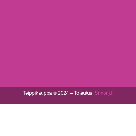
Teippikauppa © 2024 – Toteutus:
Simonj.fi