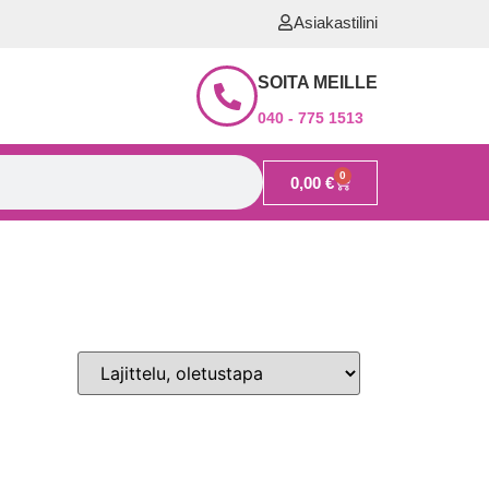
Asiakastilini
SOITA MEILLE
040 - 775 1513
0
0,00
€