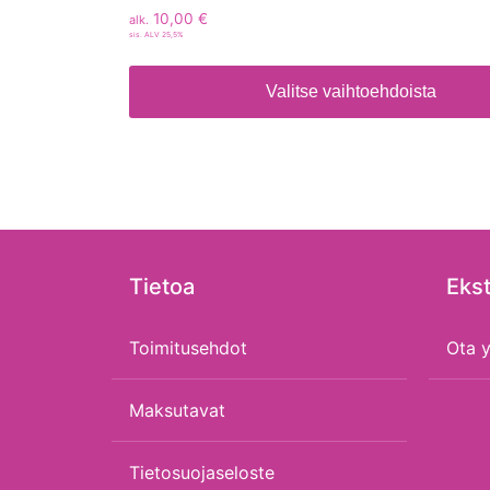
10,00
€
alk.
sis. ALV 25,5%
Valitse vaihtoehdoista
Tietoa
Ekst
Toimitusehdot
Ota y
Maksutavat
Tietosuojaseloste