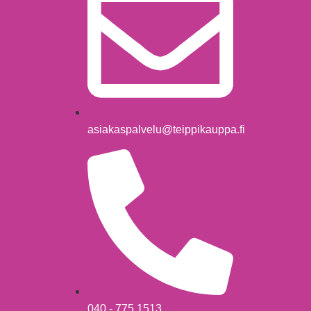
asiakaspalvelu@teippikauppa.fi
040 - 775 1513