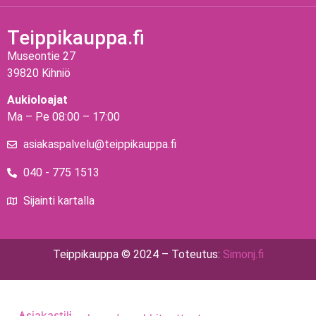
Teippikauppa.fi
Museontie 27
39820 Kihniö
Aukioloajat
Ma – Pe 08:00 – 17:00
asiakaspalvelu@teippikauppa.fi
040 - 775 1513
Sijainti kartalla
Teippikauppa © 2024 – Toteutus:
Simonj.fi
Asiakastili