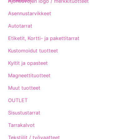
Ajoneuvojen logo / merkkituotteet
Asennustarvikkeet
Autotarrat
Etiketit, Kortti- ja pakettitarrat
Kustomoidut tuotteet
Kyltit ja opasteet
Magneettituotteet
Muut tuotteet
OUTLET
Sisustustarrat
Tarrakalvot
Tekstiilit / työvaatteet