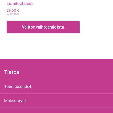
Lumihiutaleet
28,00
€
sis. ALV 25,5%
Valitse vaihtoehdoista
Tietoa
Toimitusehdot
Maksutavat