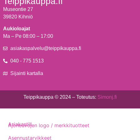
Teippikauppa.fi
Museontie 27
39820 Kihniö
Aukioloajat
Ma – Pe 08:00 – 17:00
asiakaspalvelu@teippikauppa.fi
040 - 775 1513
Sijainti kartalla
Teippikauppa © 2024 – Toteutus:
Simonj.fi
Asiakastili
Ajoneuvojen logo / merkkituotteet
Asennustarvikkeet