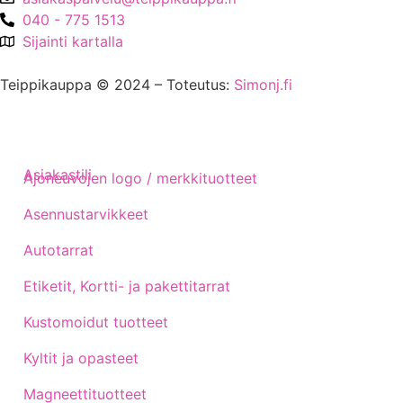
040 - 775 1513
Sijainti kartalla
Teippikauppa © 2024 – Toteutus:
Simonj.fi
Asiakastili
Ajoneuvojen logo / merkkituotteet
Asennustarvikkeet
Autotarrat
Etiketit, Kortti- ja pakettitarrat
Kustomoidut tuotteet
Kyltit ja opasteet
Magneettituotteet