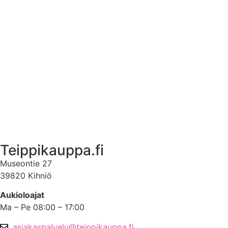
Tuotetietoa
Ekstrat
Ota yhteyttä
Asiakastili
Asiakastili
Teippikauppa.fi
Museontie 27
39820 Kihniö
Aukioloajat
Ma – Pe 08:00 – 17:00
asiakaspalvelu@teippikauppa.fi