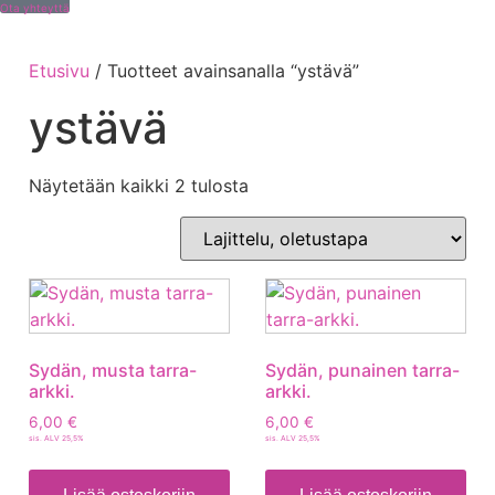
Ota yhteyttä
Etusivu
/ Tuotteet avainsanalla “ystävä”
ystävä
Näytetään kaikki 2 tulosta
Sydän, musta tarra-
Sydän, punainen tarra-
arkki.
arkki.
6,00
€
6,00
€
sis. ALV 25,5%
sis. ALV 25,5%