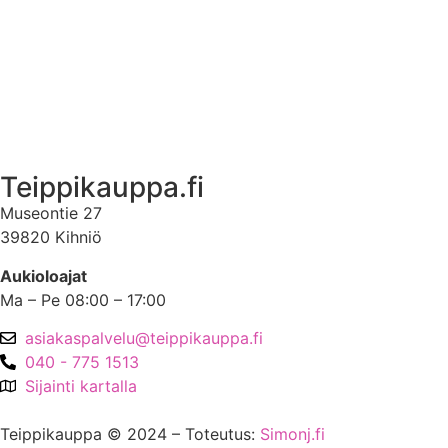
Ota yhteyttä
Asiakastili
Asiakastili
Teippikauppa.fi
Museontie 27
39820 Kihniö
Aukioloajat
Ma – Pe 08:00 – 17:00
asiakaspalvelu@teippikauppa.fi
040 - 775 1513
Sijainti kartalla
Teippikauppa © 2024 – Toteutus:
Simonj.fi