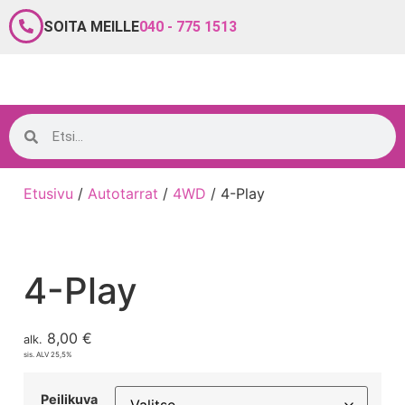
SOITA MEILLE
040 - 775 1513
Etusivu
/
Autotarrat
/
4WD
/ 4-Play
4-Play
8,00
€
alk.
sis. ALV 25,5%
Peilikuva