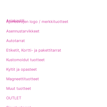
Asiakastili
Ajoneuvojen logo / merkkituotteet
Asennustarvikkeet
Autotarrat
Etiketit, Kortti- ja pakettitarrat
Kustomoidut tuotteet
Kyltit ja opasteet
Magneettituotteet
Muut tuotteet
OUTLET