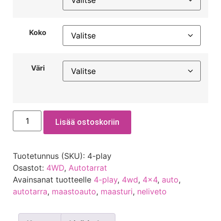
Koko
Väri
Lisää ostoskoriin
Tuotetunnus (SKU):
4-play
Osastot:
4WD
,
Autotarrat
Avainsanat tuotteelle
4-play
,
4wd
,
4x4
,
auto
,
autotarra
,
maastoauto
,
maasturi
,
neliveto