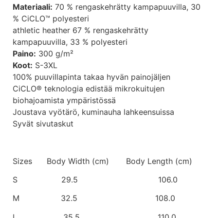
Materiaali:
70 % rengaskehrätty kampapuuvilla, 30
% CiCLO™ polyesteri
athletic heather 67 % rengaskehrätty
kampapuuvilla, 33 % polyesteri
Paino:
300 g/m²
Koot:
S-3XL
100% puuvillapinta takaa hyvän painojäljen
CiCLO® teknologia edistää mikrokuitujen
biohajoamista ympäristössä
Joustava vyötärö, kuminauha lahkeensuissa
Syvät sivutaskut
Sizes Body Width (cm) Body Length (cm)
S 29.5 106.0
M 32.5 108.0
L 35.5 110.0