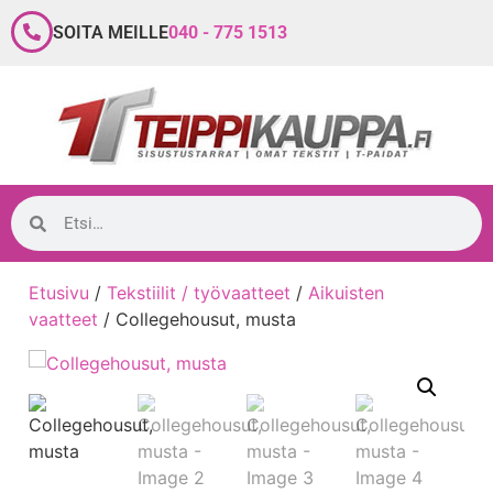
SOITA MEILLE
040 - 775 1513
Etusivu
/
Tekstiilit / työvaatteet
/
Aikuisten
vaatteet
/ Collegehousut, musta