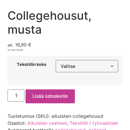
Collegehousut,
musta
16,90
€
alk.
sis. ALV 25,5%
Tekstiilin koko
Lisää ostoskoriin
Tuotetunnus (SKU):
aikuisten-collegehousut
Osastot:
Aikuisten vaatteet
,
Tekstiilit / työvaatteet
Avainsanat tuotteelle
collegehousut
,
colleget