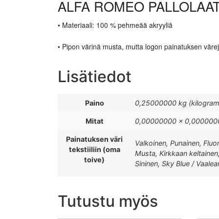
ALFA ROMEO PALLOLAA
• Materiaali: 100 % pehmeää akryyliä
• Pipon värinä musta, mutta logon painatuksen värej
Lisätiedot
Paino
0,25000000 kg (kilogra
Mitat
0,00000000 × 0,0000000
Painatuksen väri
Valkoinen, Punainen, Fluori
tekstiiliin (oma
Musta, Kirkkaan keltainen
toive)
Sininen, Sky Blue / Vaalea
Tutustu myös