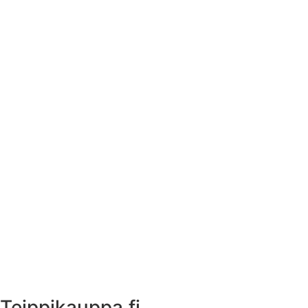
Tekstiilien kokotaulukko
Asennusohjeet tarroille
Tuotetietoa
Ekstrat
Ota yhteyttä
Asiakastili
Asiakastili
Teippikauppa.fi