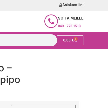
Asiakastilini
SOITA MEILLE
040 - 775 1513
0
0,00
€
o –
apipo