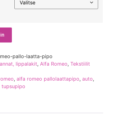
in
omeo-pallo-laatta-pipo
annat, lippalakit
,
Alfa Romeo
,
Tekstiilit
 romeo
,
alfa romeo pallolaattapipo
,
auto
,
,
tupsupipo