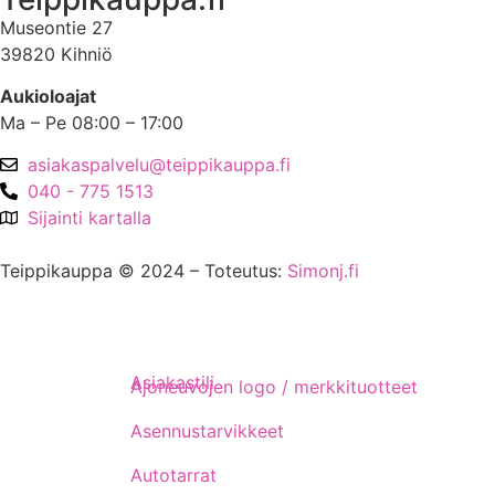
Museontie 27
39820 Kihniö
Aukioloajat
Ma – Pe 08:00 – 17:00
asiakaspalvelu@teippikauppa.fi
040 - 775 1513
Sijainti kartalla
Teippikauppa © 2024 – Toteutus:
Simonj.fi
Asiakastili
Ajoneuvojen logo / merkkituotteet
Asennustarvikkeet
Autotarrat