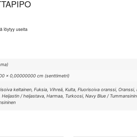
TTAPIPO
ä löytyy useita
mma)
0 × 0,00000000 cm (senttimetri)
soiva keltainen, Fuksia, Vihreä, Kulta, Fluorisoiva oranssi, Oranssi, 
, Heijastin / heijastava, Harmaa, Turkoosi, Navy Blue / Tummansinine
nsininen