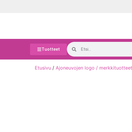
Tuotteet
Etusivu
/
Ajoneuvojen logo / merkkituottee