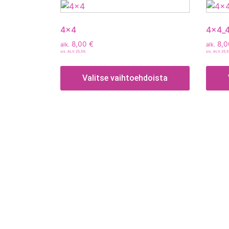
4×4
4x4_
8,00
€
8,
alk.
alk.
sis. ALV 25,5%
sis. ALV 25,
Valitse vaihtoehdoista
Tietoa
Toimitusehdot
Maksutavat
Tietosuojaseloste