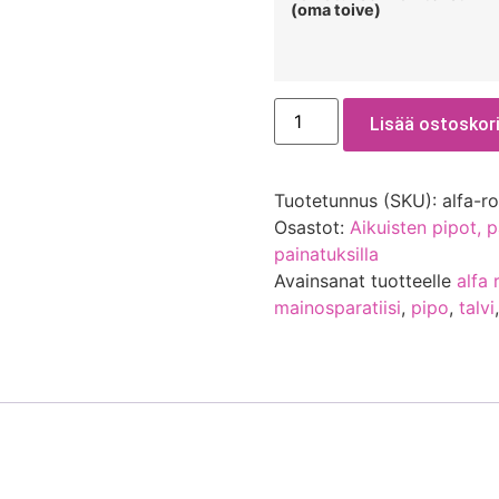
(oma toive)
Lisää ostoskori
Tuotetunnus (SKU):
alfa-r
Osastot:
Aikuisten pipot, p
painatuksilla
Avainsanat tuotteelle
alfa
mainosparatiisi
,
pipo
,
talvi