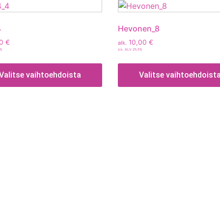
4
Hevonen_8
00
€
10,00
€
alk.
5%
sis. ALV 25,5%
Valitse vaihtoehdoista
Valitse vaihtoehdoist