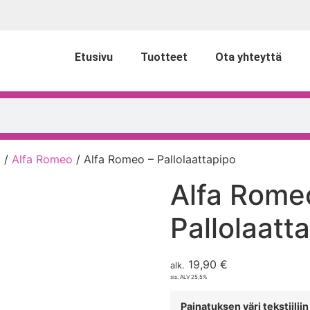
Etusivu
Tuotteet
Ota yhteyttä
t
/
Alfa Romeo
/ Alfa Romeo – Pallolaattapipo
Alfa Rome
Pallolaatt
19,90
€
alk.
sis. ALV 25,5%
Painatuksen väri tekstiiliin