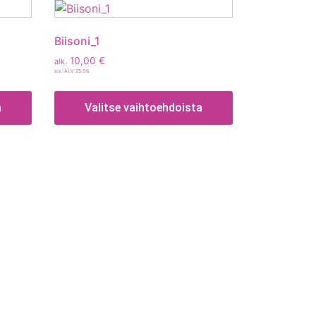
Biisoni_1
10,00
€
alk.
sis. ALV 25,5%
a
Valitse vaihtoehdoista