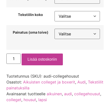
Tekstiilin koko
Painatus (oma toive)
Lisää ostoskoriin
Tuotetunnus (SKU):
audi-collegehousut
Osastot:
Aikuisten colleget ja boxerit
,
Audi
,
Tekstiilit
painatuksilla
Avainsanat tuotteelle
aikuinen
,
audi
,
collegehousut
,
colleget
,
housut
,
lapsi