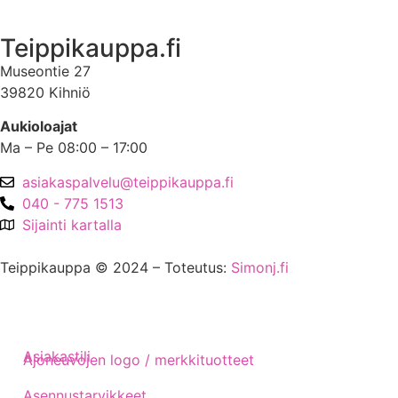
Teippikauppa.fi
Museontie 27
39820 Kihniö
Aukioloajat
Ma – Pe 08:00 – 17:00
asiakaspalvelu@teippikauppa.fi
040 - 775 1513
Sijainti kartalla
Teippikauppa © 2024 – Toteutus:
Simonj.fi
Asiakastili
Ajoneuvojen logo / merkkituotteet
Asennustarvikkeet