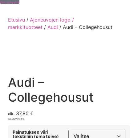
Ota yhteyttä
Etusivu
/
Ajoneuvojen logo /
merkkituotteet
/
Audi
/ Audi – Collegehousut
Audi –
Collegehousut
37,90
€
alk.
sis. ALV 25,5%
Painatuksen väri
tekstiiliin (oma toive)