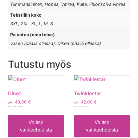
Tummansininen, Hopea, Vihreä, Kulta, Fluorisoiva vihreä
Tekstiilin koko
3XL, 2XL, XL, L, M, S
Painatus (oma toive)
Vasen (päällä ollessa), Oikea (päällä ollessa)
Tutustu myös
Dinot
Twinklestar
48,00
€
42,00
€
alk.
alk.
sis. ALV 25,5%
sis. ALV 25,5%
Valitse
Valitse
vaihtoehdoista
vaihtoehdoista