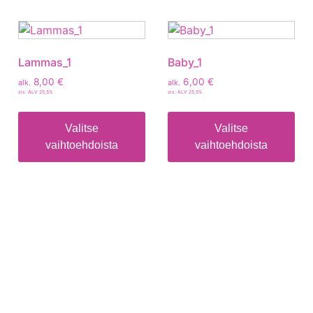
Lammas_1
Baby_1
8,00
€
6,00
€
alk.
alk.
sis. ALV 25,5%
sis. ALV 25,5%
Valitse
Valitse
vaihtoehdoista
vaihtoehdoista
Tietoa
Toimitusehdot
Maksutavat