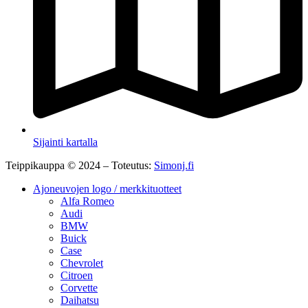
Sijainti kartalla
Teippikauppa © 2024 – Toteutus:
Simonj.fi
Ajoneuvojen logo / merkkituotteet
Alfa Romeo
Audi
BMW
Buick
Case
Chevrolet
Citroen
Corvette
Daihatsu