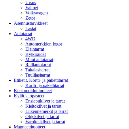
Ursus
Valmet
Volkswagen
Zetor
Asennustarvikkeet
Lastat
Autotarrat
4WD
Automerkkien logot
Eläintarrat
Kylkiraidat
Muut autotarrat
Ralliautotarrat
Takalasitarrat
Tuulilasitarrat
Etiketit, Kortti- ja pakettitarrat
Kortti- ja pakettitarrat
Kustomoidut tuotteet
Kyltit ja opasteet
Ensiapukilvet ja tarrat
Kieltokilvet ja tarrat
Liikennemerkit ja tarrat
Ohjekilvet ja tarrat
Varoituskilvet ja tarrat
Magneettituotteet