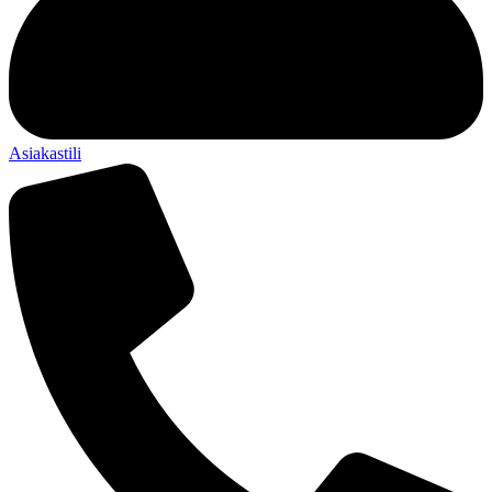
Asiakastili