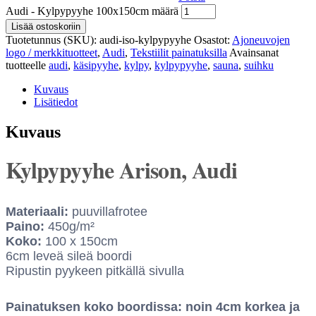
Audi - Kylpypyyhe 100x150cm määrä
Lisää ostoskoriin
Tuotetunnus (SKU):
audi-iso-kylpypyyhe
Osastot:
Ajoneuvojen
logo / merkkituotteet
,
Audi
,
Tekstiilit painatuksilla
Avainsanat
tuotteelle
audi
,
käsipyyhe
,
kylpy
,
kylpypyyhe
,
sauna
,
suihku
Kuvaus
Lisätiedot
Kuvaus
Kylpypyyhe Arison, Audi
Materiaali:
puuvillafrotee
Paino:
450g/m²
Koko:
100 x 150cm
6cm leveä sileä boordi
Ripustin pyykeen pitkällä sivulla
Painatuksen koko boordissa: noin 4cm korkea ja