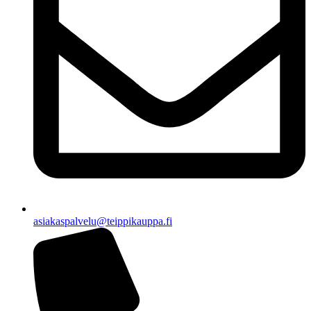
asiakaspalvelu@teippikauppa.fi