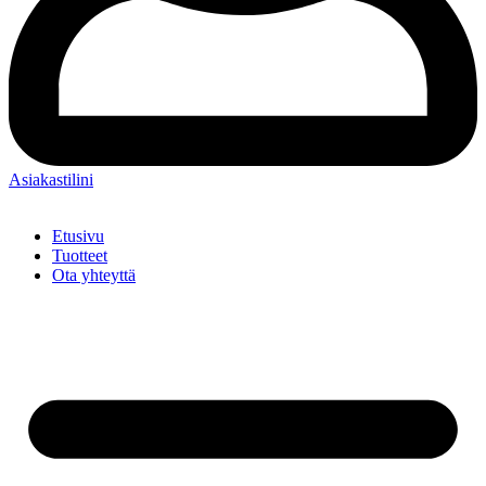
Asiakastilini
Etusivu
Tuotteet
Ota yhteyttä