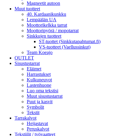
Magneetit autoon
Muut tuotteet
40. Kardaanikunkku
Lempäälän UA
Moottorikelkka tarrat
Moottoripyörä / mopotarrat
Sinkkujen tuotteet
ST-tuottet (Sinkkutapahtumat.fi)
VS-tuotteet (Vaellussinkut)
Team Koeajo
OUTLET
Sisustustarrat
Eläimet
Harrastukset
Kulkuneuvot
Lastenhuone
Luo oma tekstisi
Muut sisustustarrat
Puut ja kasvit
Symbolit
Tekstit
Tarrakalvot
Heijastavat
Peruskalvot
Tekstiilit / työvaatteet