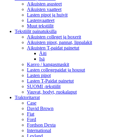
Aikuisten asusteet
Aikuisten vaatteet
Lasten pipot ja huivit
Lastenvaatteet
Muut tekstiilit
Tekstiilit painatuksilla
Aikuisten colleget ja boxerit
Aikuisten pipot, pannat, lippalakit
Aikuisten T-paidat painetut
Äiti
Isä
Kasvo / kangasmaskit
Lasten collegepaidat ja housut
Lasten pipot
Lasten T-Paidat painetut
SUOMI -tekstiilit
Vauvat, bodyt, ruokalaput
Traktoritarrat
Case
David Brown
Fiat
Ford
Fordson Dexta
International
Leyland