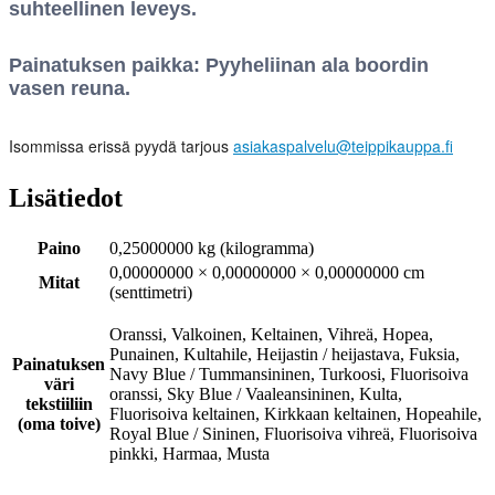
suhteellinen leveys.
Painatuksen paikka: Pyyheliinan ala boordin
vasen reuna.
Isommissa erissä pyydä tarjous
asiakaspalvelu@teippikauppa.fi
Lisätiedot
Paino
0,25000000 kg (kilogramma)
0,00000000 × 0,00000000 × 0,00000000 cm
Mitat
(senttimetri)
Oranssi, Valkoinen, Keltainen, Vihreä, Hopea,
Punainen, Kultahile, Heijastin / heijastava, Fuksia,
Painatuksen
Navy Blue / Tummansininen, Turkoosi, Fluorisoiva
väri
oranssi, Sky Blue / Vaaleansininen, Kulta,
tekstiiliin
Fluorisoiva keltainen, Kirkkaan keltainen, Hopeahile,
(oma toive)
Royal Blue / Sininen, Fluorisoiva vihreä, Fluorisoiva
pinkki, Harmaa, Musta