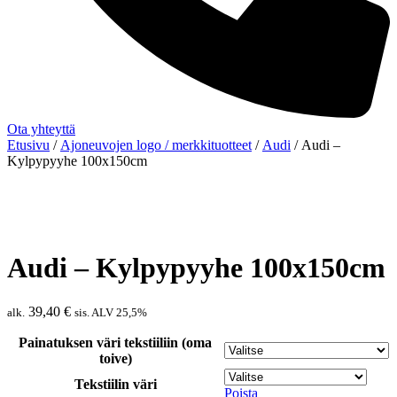
Ota yhteyttä
Etusivu
/
Ajoneuvojen logo / merkkituotteet
/
Audi
/ Audi –
Kylpypyyhe 100x150cm
Audi – Kylpypyyhe 100x150cm
39,40
€
alk.
sis. ALV 25,5%
Painatuksen väri tekstiiliin (oma
toive)
Tekstiilin väri
Poista