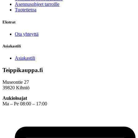
Asennusohjeet tarroille
Tuotetietoa
Ekstrat
Ota yhteyttä
Asiakastili
Asiakastili
Teippikauppa.fi
Museontie 27
39820 Kihniö
Aukioloajat
Ma – Pe 08:00 – 17:00