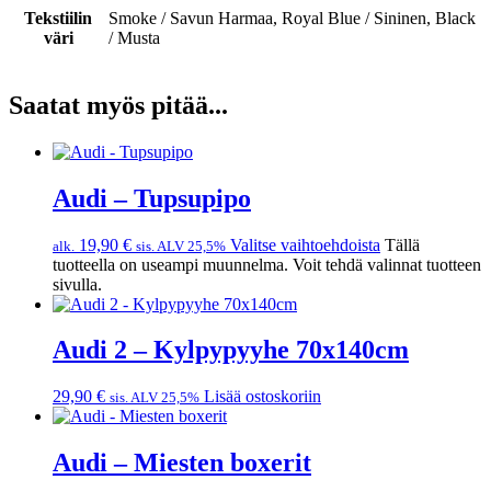
Tekstiilin
Smoke / Savun Harmaa, Royal Blue / Sininen, Black
väri
/ Musta
Saatat myös pitää...
Audi – Tupsupipo
19,90
€
Valitse vaihtoehdoista
Tällä
alk.
sis. ALV 25,5%
tuotteella on useampi muunnelma. Voit tehdä valinnat tuotteen
sivulla.
Audi 2 – Kylpypyyhe 70x140cm
29,90
€
Lisää ostoskoriin
sis. ALV 25,5%
Audi – Miesten boxerit