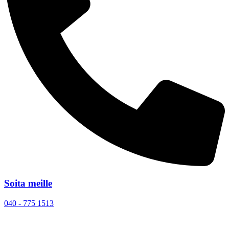
Soita meille
040 - 775 1513