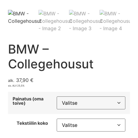
BMW –
Collegehousut
37,90
€
alk.
sis. ALV 25,5%
Painatus (oma
toive)
Tekstiilin koko