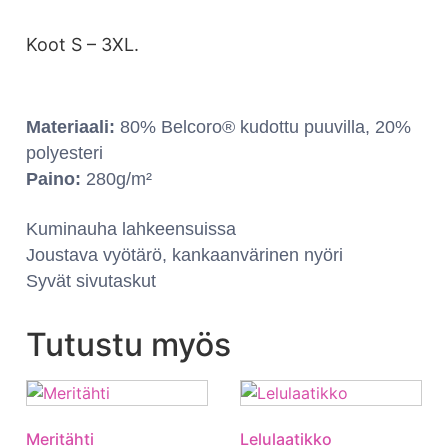
Koot S – 3XL.
Materiaali:
80% Belcoro® kudottu puuvilla, 20%
polyesteri
Paino:
280g/m²
Kuminauha lahkeensuissa
Joustava vyötärö, kankaanvärinen nyöri
Syvät sivutaskut
Tutustu myös
Meritähti
Lelulaatikko