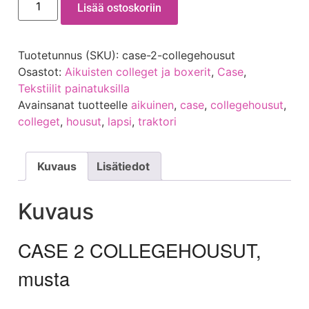
Lisää ostoskoriin
Tuotetunnus (SKU):
case-2-collegehousut
Osastot:
Aikuisten colleget ja boxerit
,
Case
,
Tekstiilit painatuksilla
Avainsanat tuotteelle
aikuinen
,
case
,
collegehousut
,
colleget
,
housut
,
lapsi
,
traktori
Kuvaus
Lisätiedot
Kuvaus
CASE 2 COLLEGEHOUSUT,
musta