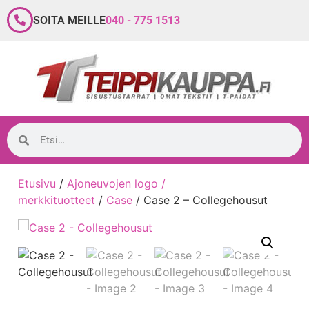
SOITA MEILLE
040 - 775 1513
Etusivu
/
Ajoneuvojen logo /
merkkituotteet
/
Case
/ Case 2 – Collegehousut