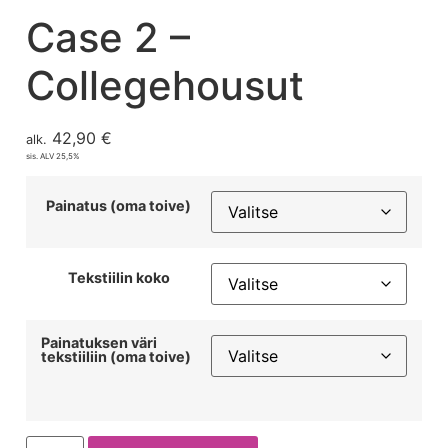
Case 2 –
Collegehousut
42,90
€
alk.
sis. ALV 25,5%
Painatus (oma toive)
Tekstiilin koko
Painatuksen väri
tekstiiliin (oma toive)