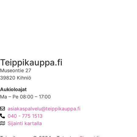
Ota yhteyttä
Asiakastili
Asiakastili
Teippikauppa.fi
Museontie 27
39820 Kihniö
Aukioloajat
Ma – Pe 08:00 – 17:00
asiakaspalvelu@teippikauppa.fi
040 - 775 1513
Sijainti kartalla