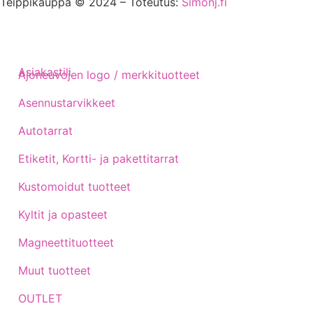
Teippikauppa © 2024 – Toteutus:
Simonj.fi
Asiakastili
Ajoneuvojen logo / merkkituotteet
Asennustarvikkeet
Autotarrat
Etiketit, Kortti- ja pakettitarrat
Kustomoidut tuotteet
Kyltit ja opasteet
Magneettituotteet
Muut tuotteet
OUTLET