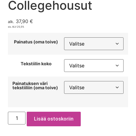
Collegehousut
37,90
€
alk.
sis. ALV 25,5%
Painatus (oma toive)
Tekstiilin koko
Painatuksen väri
tekstiiliin (oma toive)
Lisää ostoskoriin