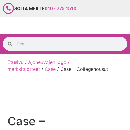
SOITA MEILLE
040 - 775 1513
Etusivu
/
Ajoneuvojen logo /
merkkituotteet
/
Case
/ Case – Collegehousut
Case –