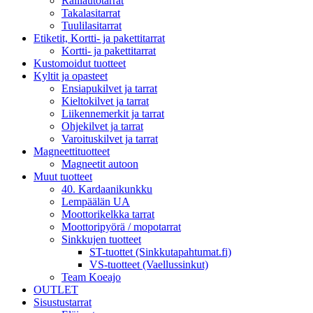
Ralliautotarrat
Takalasitarrat
Tuulilasitarrat
Etiketit, Kortti- ja pakettitarrat
Kortti- ja pakettitarrat
Kustomoidut tuotteet
Kyltit ja opasteet
Ensiapukilvet ja tarrat
Kieltokilvet ja tarrat
Liikennemerkit ja tarrat
Ohjekilvet ja tarrat
Varoituskilvet ja tarrat
Magneettituotteet
Magneetit autoon
Muut tuotteet
40. Kardaanikunkku
Lempäälän UA
Moottorikelkka tarrat
Moottoripyörä / mopotarrat
Sinkkujen tuotteet
ST-tuottet (Sinkkutapahtumat.fi)
VS-tuotteet (Vaellussinkut)
Team Koeajo
OUTLET
Sisustustarrat