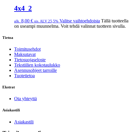
4x4_2
8,00
€
Valitse vaihtoehdoista
Tällä tuotteella
alk.
sis. ALV 25,5%
on useampi muunnelma. Voit tehdä valinnat tuotteen sivulla.
Tietoa
Toimitusehdot
Maksutavat
Tietosuojaseloste
Tekstiilien kokotaulukko
Asennusohjeet tarroille
Tuotetietoa
Ekstrat
Ota yhteyttä
Asiakastili
Asiakastili