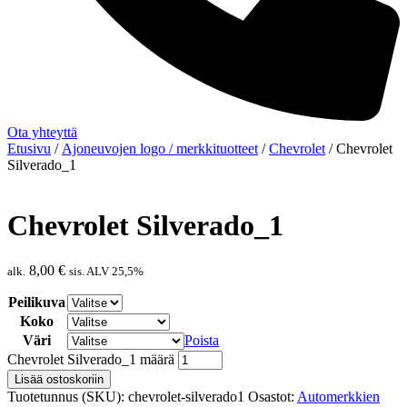
Ota yhteyttä
Etusivu
/
Ajoneuvojen logo / merkkituotteet
/
Chevrolet
/ Chevrolet
Silverado_1
Chevrolet Silverado_1
8,00
€
alk.
sis. ALV 25,5%
Peilikuva
Koko
Väri
Poista
Chevrolet Silverado_1 määrä
Lisää ostoskoriin
Tuotetunnus (SKU):
chevrolet-silverado1
Osastot:
Automerkkien