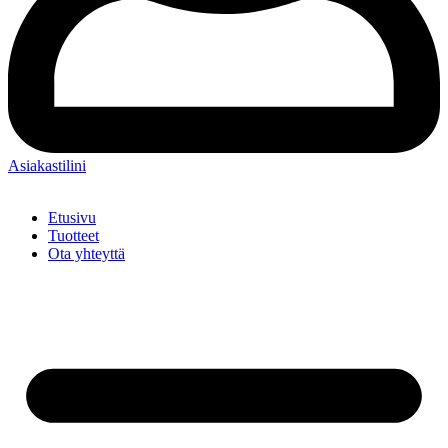
Asiakastilini
Etusivu
Tuotteet
Ota yhteyttä