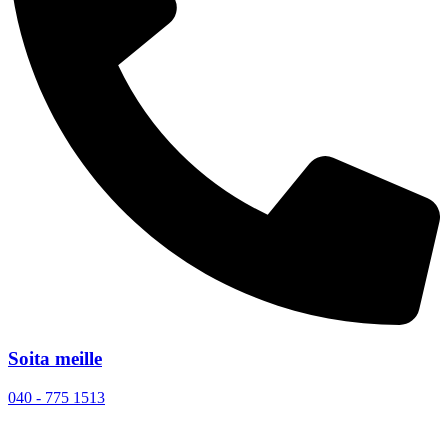
Soita meille
040 - 775 1513