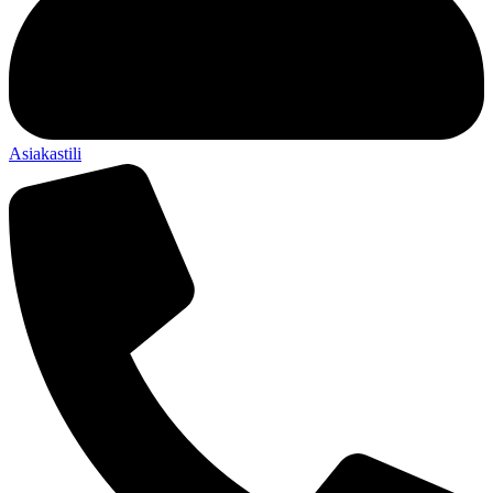
Asiakastili