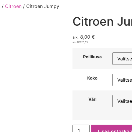
t
/
Citroen
/ Citroen Jumpy
Citroen J
8,00
€
alk.
sis. ALV 25,5%
Peilikuva
Koko
Väri
Lisää ostoskori