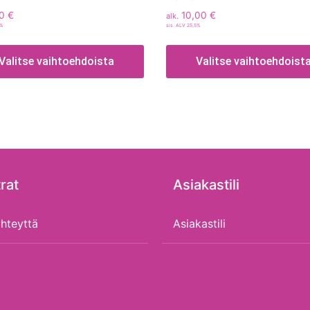
00
€
10,00
€
alk.
5%
sis. ALV 25,5%
Valitse vaihtoehdoista
Valitse vaihtoehdoist
rat
Asiakastili
hteyttä
Asiakastili