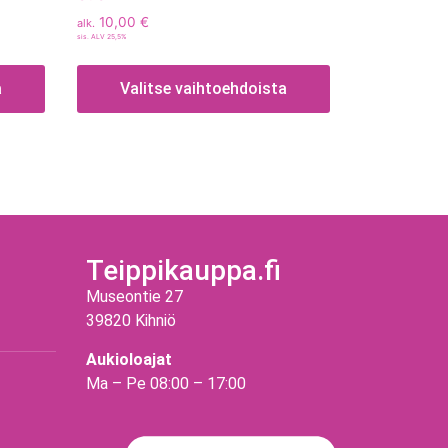
10,00
€
alk.
sis. ALV 25,5%
a
Valitse vaihtoehdoista
Teippikauppa.fi
Museontie 27
39820 Kihniö
Aukioloajat
Ma – Pe 08:00 – 17:00