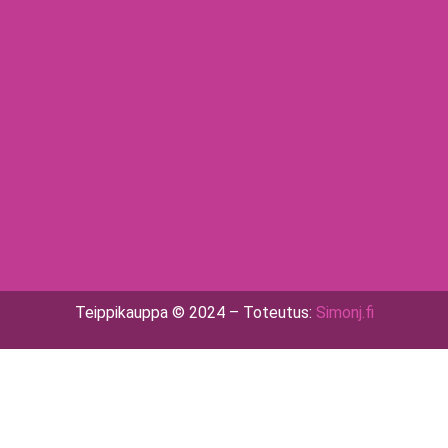
Teippikauppa © 2024 – Toteutus:
Simonj.fi