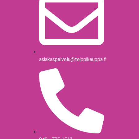
asiakaspalvelu@teippikauppa.fi