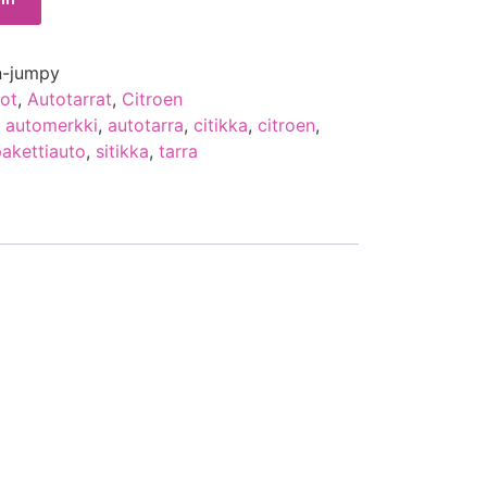
n-jumpy
ot
,
Autotarrat
,
Citroen
,
automerkki
,
autotarra
,
citikka
,
citroen
,
pakettiauto
,
sitikka
,
tarra