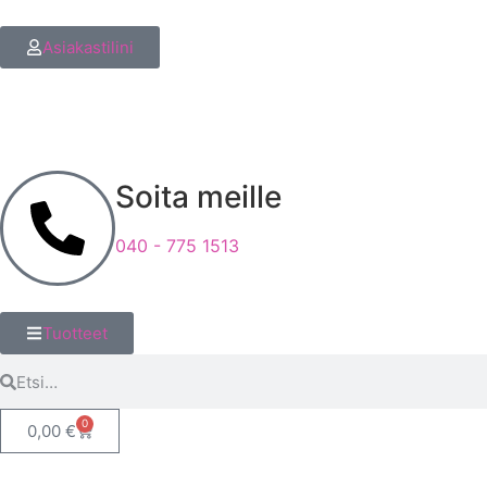
Asiakastilini
Soita meille
040 - 775 1513
Tuotteet
0
0,00
€