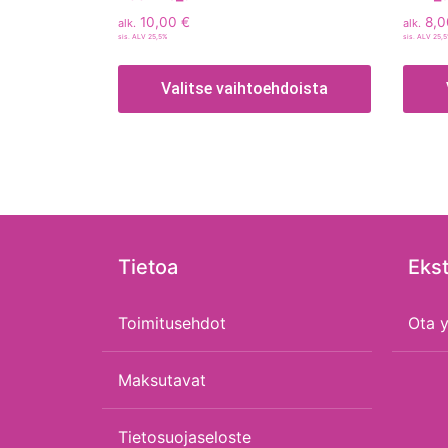
10,00
€
8,
alk.
alk.
sis. ALV 25,5%
sis. ALV 25,
Valitse vaihtoehdoista
Tietoa
Ekst
Toimitusehdot
Ota y
Maksutavat
Tietosuojaseloste