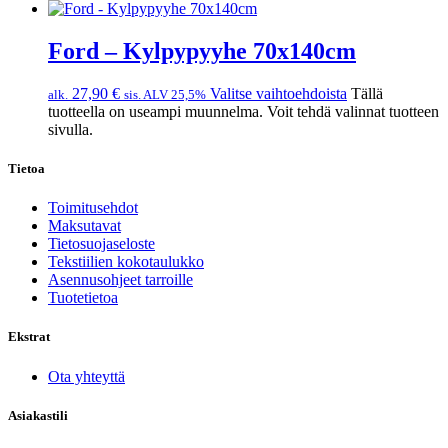
Ford – Kylpypyyhe 70x140cm
27,90
€
Valitse vaihtoehdoista
Tällä
alk.
sis. ALV 25,5%
tuotteella on useampi muunnelma. Voit tehdä valinnat tuotteen
sivulla.
Tietoa
Toimitusehdot
Maksutavat
Tietosuojaseloste
Tekstiilien kokotaulukko
Asennusohjeet tarroille
Tuotetietoa
Ekstrat
Ota yhteyttä
Asiakastili