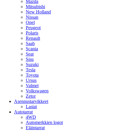
Mazda
Mitsubishi
New Holland
Nissan
Opel
Peugeot
Polaris
Renault
Saab
Scania
Seat
Sisu
Suzuki
Tesla
Toyota
Ursus
Valmet
Volkswagen
Zetor
Asennustarvikkeet
Lastat
Autotarrat
4WD
Automerkkien logot
Eläintarrat