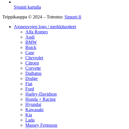
Sijainti kartalla
Teippikauppa © 2024 – Toteutus:
Simonj.fi
Ajoneuvojen logo / merkkituotteet
Alfa Romeo
Audi
BMW
Buick
Case
Chevrolet
Citroen
Corvette
Daihatsu
Dodge
Fiat
Ford
Harley-Davidson
Honda + Racing
Hyundai
Kawasaki
Kia
Lada
Massey Ferguson