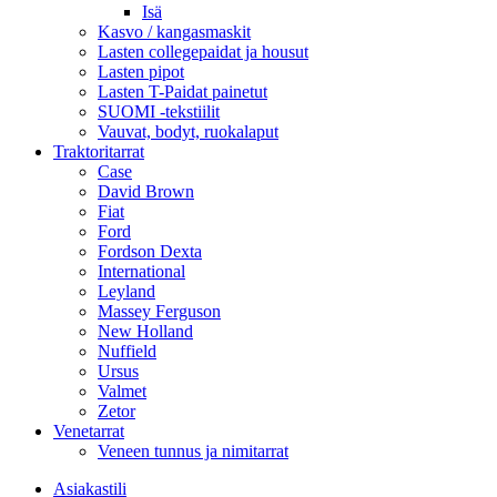
Isä
Kasvo / kangasmaskit
Lasten collegepaidat ja housut
Lasten pipot
Lasten T-Paidat painetut
SUOMI -tekstiilit
Vauvat, bodyt, ruokalaput
Traktoritarrat
Case
David Brown
Fiat
Ford
Fordson Dexta
International
Leyland
Massey Ferguson
New Holland
Nuffield
Ursus
Valmet
Zetor
Venetarrat
Veneen tunnus ja nimitarrat
Asiakastili