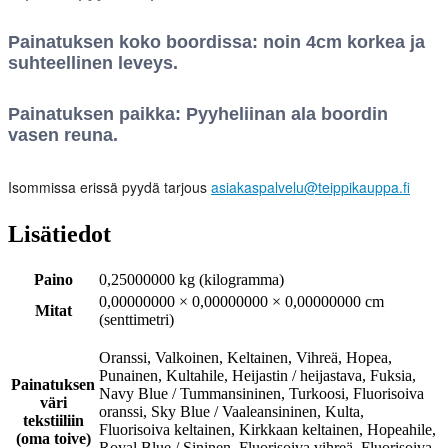
Painatuksen koko boordissa: noin 4cm korkea ja
suhteellinen leveys.
Painatuksen paikka: Pyyheliinan ala boordin
vasen reuna.
Isommissa erissä pyydä tarjous
asiakaspalvelu@teippikauppa.fi
Lisätiedot
Paino
0,25000000 kg (kilogramma)
0,00000000 × 0,00000000 × 0,00000000 cm
Mitat
(senttimetri)
Oranssi, Valkoinen, Keltainen, Vihreä, Hopea,
Punainen, Kultahile, Heijastin / heijastava, Fuksia,
Painatuksen
Navy Blue / Tummansininen, Turkoosi, Fluorisoiva
väri
oranssi, Sky Blue / Vaaleansininen, Kulta,
tekstiiliin
Fluorisoiva keltainen, Kirkkaan keltainen, Hopeahile,
(oma toive)
Royal Blue / Sininen, Fluorisoiva vihreä, Fluorisoiva