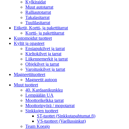
Kylkiraidat
Muut autotarrat
Ralliautotarrat
Takalasitarrat
Tuulilasitarrat
Etiketit, Kortti- ja pakettitarrat
Kortti- ja pakettitarrat
Kustomoidut tuotteet
Kyltit ja opasteet
Ensiapukilvet ja tarrat
Kieltokilvet ja tarrat
Liikennemerkit ja tarrat
Ohjekilvet ja tarrat
Varoituskilvet ja tarrat
Magneettituotteet
Magneetit autoon
Muut tuotteet
40. Kardaanikunkku
Lempäälän UA
Moottorikelkka tarrat
Moottoripyörä / mopotarrat
Sinkkujen tuotteet
ST-tuottet (Sinkkutapahtumat.fi)
VS-tuotteet (Vaellussinkut)
Team Koeajo