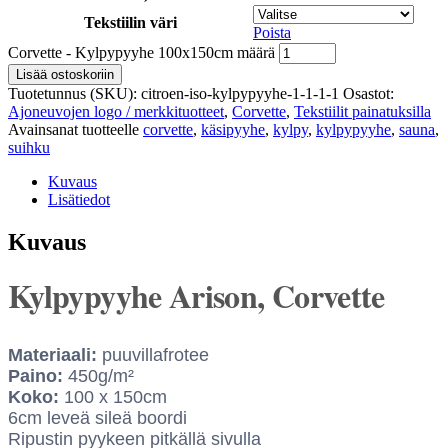
Tekstiilin väri
Poista
Corvette - Kylpypyyhe 100x150cm määrä
Lisää ostoskoriin
Tuotetunnus (SKU):
citroen-iso-kylpypyyhe-1-1-1-1
Osastot:
Ajoneuvojen logo / merkkituotteet
,
Corvette
,
Tekstiilit painatuksilla
Avainsanat tuotteelle
corvette
,
käsipyyhe
,
kylpy
,
kylpypyyhe
,
sauna
,
suihku
Kuvaus
Lisätiedot
Kuvaus
Kylpypyyhe Arison, Corvette
Materiaali:
puuvillafrotee
Paino:
450g/m²
Koko:
100 x 150cm
6cm leveä sileä boordi
Ripustin pyykeen pitkällä sivulla