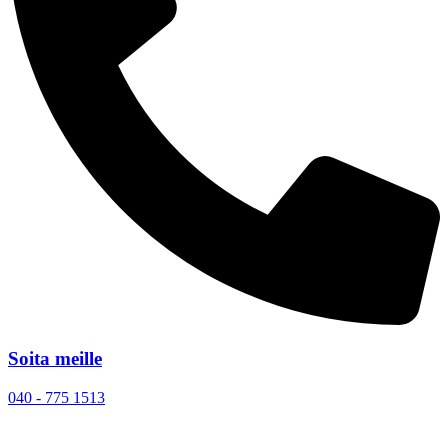
Soita meille
040 - 775 1513