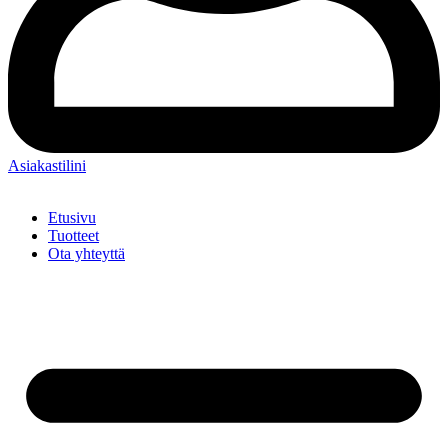
Asiakastilini
Etusivu
Tuotteet
Ota yhteyttä