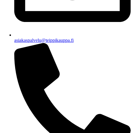
asiakaspalvelu@teippikauppa.fi