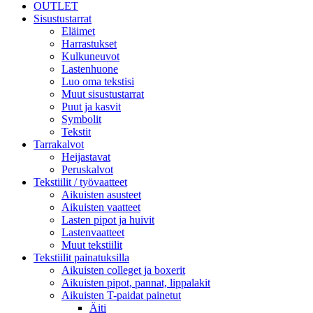
OUTLET
Sisustustarrat
Eläimet
Harrastukset
Kulkuneuvot
Lastenhuone
Luo oma tekstisi
Muut sisustustarrat
Puut ja kasvit
Symbolit
Tekstit
Tarrakalvot
Heijastavat
Peruskalvot
Tekstiilit / työvaatteet
Aikuisten asusteet
Aikuisten vaatteet
Lasten pipot ja huivit
Lastenvaatteet
Muut tekstiilit
Tekstiilit painatuksilla
Aikuisten colleget ja boxerit
Aikuisten pipot, pannat, lippalakit
Aikuisten T-paidat painetut
Äiti