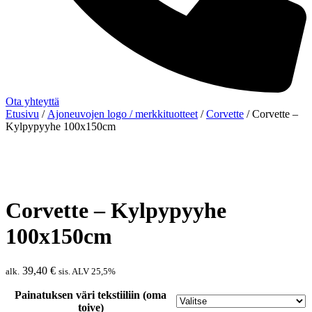
Ota yhteyttä
Etusivu
/
Ajoneuvojen logo / merkkituotteet
/
Corvette
/ Corvette –
Kylpypyyhe 100x150cm
Corvette – Kylpypyyhe
100x150cm
39,40
€
alk.
sis. ALV 25,5%
Painatuksen väri tekstiiliin (oma
toive)