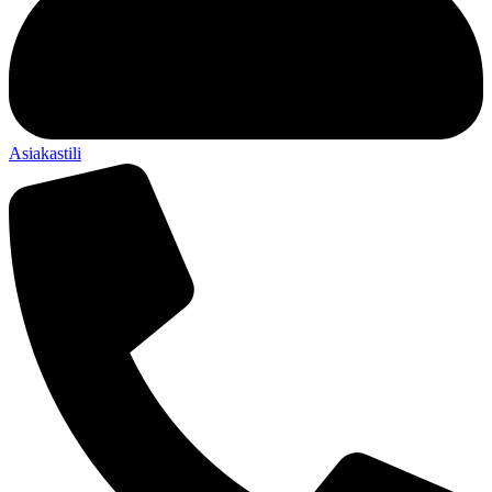
Asiakastili