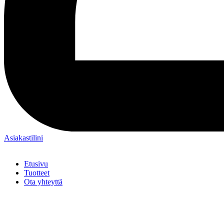
Asiakastilini
Etusivu
Tuotteet
Ota yhteyttä