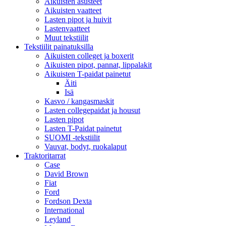
Aikuisten asusteet
Aikuisten vaatteet
Lasten pipot ja huivit
Lastenvaatteet
Muut tekstiilit
Tekstiilit painatuksilla
Aikuisten colleget ja boxerit
Aikuisten pipot, pannat, lippalakit
Aikuisten T-paidat painetut
Äiti
Isä
Kasvo / kangasmaskit
Lasten collegepaidat ja housut
Lasten pipot
Lasten T-Paidat painetut
SUOMI -tekstiilit
Vauvat, bodyt, ruokalaput
Traktoritarrat
Case
David Brown
Fiat
Ford
Fordson Dexta
International
Leyland