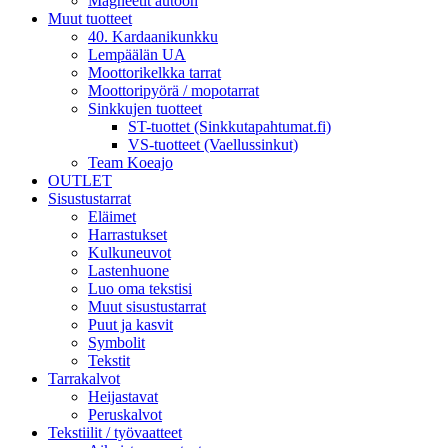
Magneetit autoon
Muut tuotteet
40. Kardaanikunkku
Lempäälän UA
Moottorikelkka tarrat
Moottoripyörä / mopotarrat
Sinkkujen tuotteet
ST-tuottet (Sinkkutapahtumat.fi)
VS-tuotteet (Vaellussinkut)
Team Koeajo
OUTLET
Sisustustarrat
Eläimet
Harrastukset
Kulkuneuvot
Lastenhuone
Luo oma tekstisi
Muut sisustustarrat
Puut ja kasvit
Symbolit
Tekstit
Tarrakalvot
Heijastavat
Peruskalvot
Tekstiilit / työvaatteet