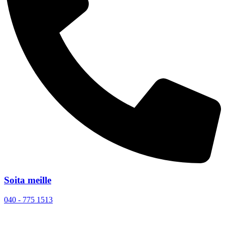
Soita meille
040 - 775 1513