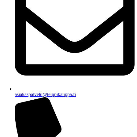
asiakaspalvelu@teippikauppa.fi