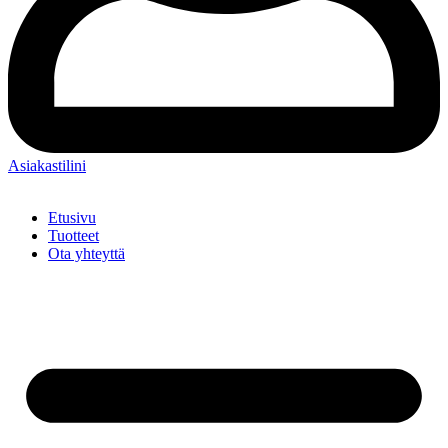
Asiakastilini
Etusivu
Tuotteet
Ota yhteyttä