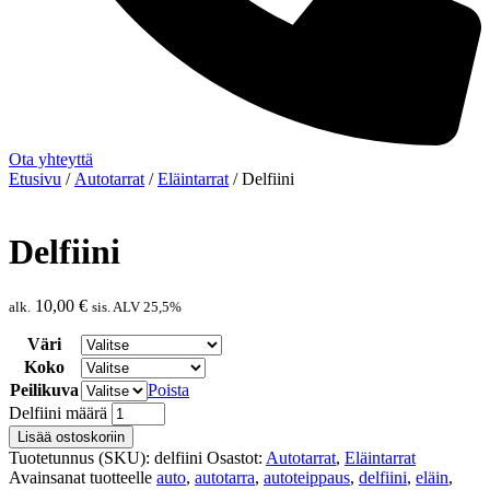
Ota yhteyttä
Etusivu
/
Autotarrat
/
Eläintarrat
/ Delfiini
Delfiini
10,00
€
alk.
sis. ALV 25,5%
Väri
Koko
Peilikuva
Poista
Delfiini määrä
Lisää ostoskoriin
Tuotetunnus (SKU):
delfiini
Osastot:
Autotarrat
,
Eläintarrat
Avainsanat tuotteelle
auto
,
autotarra
,
autoteippaus
,
delfiini
,
eläin
,