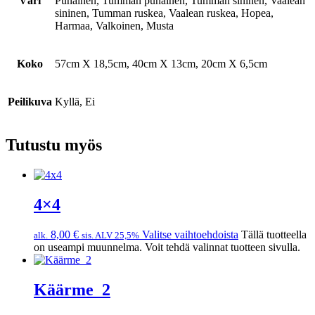
Väri
Punainen, Tumman punainen, Tumman sininen, Vaalean
sininen, Tumman ruskea, Vaalean ruskea, Hopea,
Harmaa, Valkoinen, Musta
Koko
57cm X 18,5cm, 40cm X 13cm, 20cm X 6,5cm
Peilikuva
Kyllä, Ei
Tutustu myös
4×4
8,00
€
Valitse vaihtoehdoista
Tällä tuotteella
alk.
sis. ALV 25,5%
on useampi muunnelma. Voit tehdä valinnat tuotteen sivulla.
Käärme_2