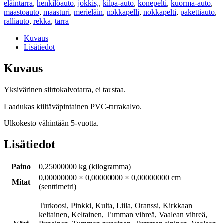
eläintarra
,
henkilöauto
,
jokkis,
,
kilpa-auto
,
konepelti
,
kuorma-auto
,
maastoauto
,
maasturi
,
merieläin
,
nokkapelli
,
nokkapelti
,
pakettiauto
,
ralliauto
,
rekka
,
tarra
Kuvaus
Lisätiedot
Kuvaus
Yksivärinen siirtokalvotarra, ei taustaa.
Laadukas kiiltäväpintainen PVC-tarrakalvo.
Ulkokesto vähintään 5-vuotta.
Lisätiedot
Paino
0,25000000 kg (kilogramma)
0,00000000 × 0,00000000 × 0,00000000 cm
Mitat
(senttimetri)
Turkoosi, Pinkki, Kulta, Liila, Oranssi, Kirkkaan
keltainen, Keltainen, Tumman vihreä, Vaalean vihreä,