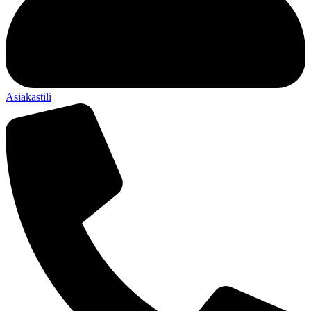
Asiakastili