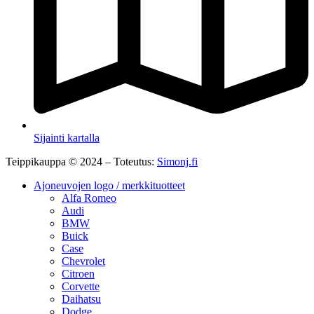
Sijainti kartalla
Teippikauppa © 2024 – Toteutus:
Simonj.fi
Ajoneuvojen logo / merkkituotteet
Alfa Romeo
Audi
BMW
Buick
Case
Chevrolet
Citroen
Corvette
Daihatsu
Dodge