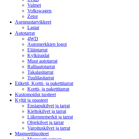
Valmet
Volkswagen
Zetor
Asennustarvikkeet
Lastat
Autotarrat
4WD
Automerkkien logot
Eläintarrat
Kylkiraidat
Muut autotarrat
Ralliautotarrat
Takalasitarrat
Tuulilasitarrat
Etiketit, Kortti- ja pakettitarrat
Kortti- ja pakettitarrat
Kustomoidut tuotteet
Kyltit ja opasteet
Ensiapukilvet ja tarrat
Kieltokilvet ja tarrat
Liikennemerkit ja tarrat
Ohjekilvet ja tarrat
Varoituskilvet ja tarrat
Magneettituotteet