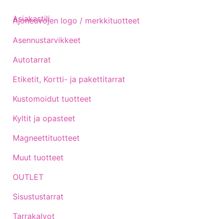
Asiakastili
Ajoneuvojen logo / merkkituotteet
Asennustarvikkeet
Autotarrat
Etiketit, Kortti- ja pakettitarrat
Kustomoidut tuotteet
Kyltit ja opasteet
Magneettituotteet
Muut tuotteet
OUTLET
Sisustustarrat
Tarrakalvot