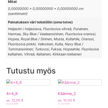
Mitat
0,00000000 × 0,00000000 × 0,00000000 cm
(senttimetri)
Painatuksen väri tekstiiliin (oma toive)
Heijastin / heijastava, Fluorisoiva vihreä, Punainen,
Harmaa, Sky Blue / Vaaleansininen, Fluorisoiva oranssi,
Hopea, Royal Blue / Sininen, Musta, Kultahile, Oranssi,
Fluorisoiva pinkki, Valkoinen, Kulta, Navy Blue /
Tummansininen, Turkoosi, Fuksia, Hopeahile, Fluorisoiva
keltainen, Vihreä, Keltainen, Kirkkaan keltainen
Tutustu myös
4x4_8
Käärme_2
12,00
€
10,00
€
alk.
alk.
sis. ALV 25,5%
sis. ALV 25,5%