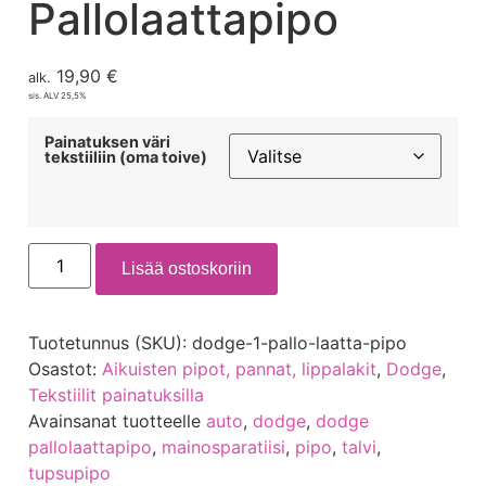
Pallolaattapipo
19,90
€
alk.
sis. ALV 25,5%
Painatuksen väri
tekstiiliin (oma toive)
Lisää ostoskoriin
Tuotetunnus (SKU):
dodge-1-pallo-laatta-pipo
Osastot:
Aikuisten pipot, pannat, lippalakit
,
Dodge
,
Tekstiilit painatuksilla
Avainsanat tuotteelle
auto
,
dodge
,
dodge
pallolaattapipo
,
mainosparatiisi
,
pipo
,
talvi
,
tupsupipo