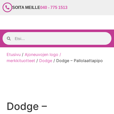
SOITA MEILLE
040 - 775 1513
Etusivu
/
Ajoneuvojen logo /
merkkituotteet
/
Dodge
/ Dodge – Pallolaattapipo
Dodge –