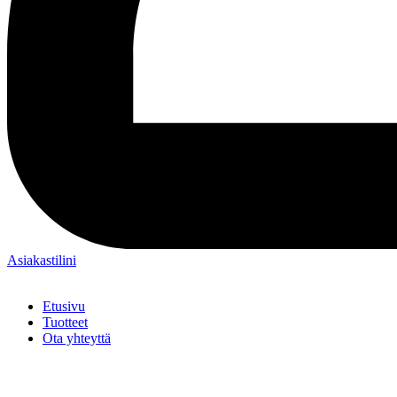
Asiakastilini
Etusivu
Tuotteet
Ota yhteyttä