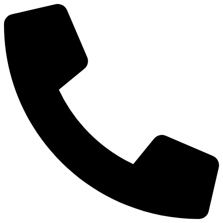
Mene
sisältöön