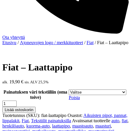
Ota yhteyttä
Etusivu
/
Ajoneuvojen logo / merkkituotteet
/
Fiat
/ Fiat – Laattapipo
Fiat – Laattapipo
19,90
€
alk.
sis. ALV 25,5%
Painatuksen väri tekstiiliin (oma
toive)
Poista
Fiat
-
Lisää ostoskoriin
Laattapipo
Tuotetunnus (SKU):
fiat-laattapipo
Osastot:
Aikuisten pipot, pannat,
määrä
lippalakit
,
Fiat
,
Tekstiilit painatuksilla
Avainsanat tuotteelle
auto
,
fiat
,
henkilöauto
,
kuorma-auto
,
laattapipo
,
maastoauto
,
maasturi
,