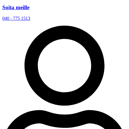
Soita meille
040 - 775 1513