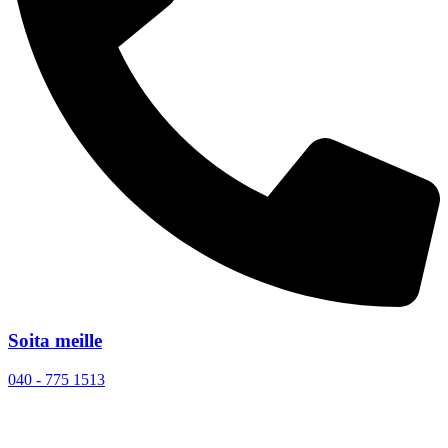
Soita meille
040 - 775 1513