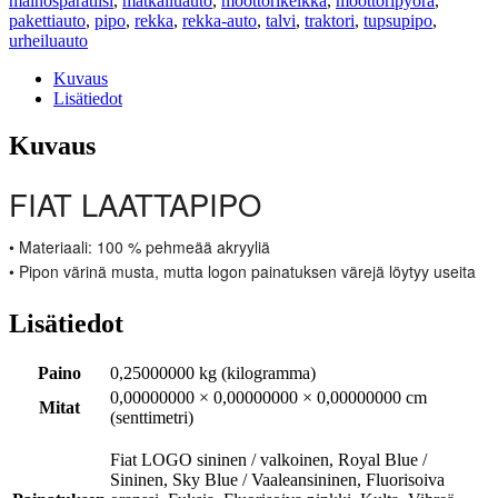
mainosparatiisi
,
matkailuauto
,
moottorikelkka
,
moottoripyörä
,
pakettiauto
,
pipo
,
rekka
,
rekka-auto
,
talvi
,
traktori
,
tupsupipo
,
urheiluauto
Kuvaus
Lisätiedot
Kuvaus
FIAT LAATTAPIPO
• Materiaali: 100 % pehmeää akryyliä
• Pipon värinä musta, mutta logon painatuksen värejä löytyy useita
Lisätiedot
Paino
0,25000000 kg (kilogramma)
0,00000000 × 0,00000000 × 0,00000000 cm
Mitat
(senttimetri)
Fiat LOGO sininen / valkoinen, Royal Blue /
Sininen, Sky Blue / Vaaleansininen, Fluorisoiva