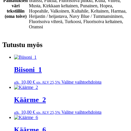
Painatuksen
oranssi, Fuksia, Fluorisoiva pinkki, Kulta, Vihreä,
väri
Musta, Kirkkaan keltainen, Punainen, Hopea,
tekstiiliin
Hopeahile, Valkoinen, Kultahile, Keltainen, Harmaa,
(oma toive)
Heijastin / heijastava, Navy Blue / Tummansininen,
Fluorisoiva vihreä, Turkoosi, Fluorisoiva keltainen,
Oranssi
Tutustu myös
Biisoni_1
Tällä
10,00
€
Valitse vaihtoehdoista
alk.
sis. ALV 25,5%
tuotteella
on
useampi
Käärme_2
muunnelma.
Voit
Tällä
10,00
€
Valitse vaihtoehdoista
alk.
sis. ALV 25,5%
tehdä
tuotteella
valinnat
on
tuotteen
useampi
Käärme_6
sivulla.