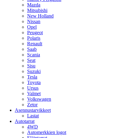
Mazda
Mitsubishi
New Holland
Nissan
Opel
Peugeot
Polaris
Renault
Saab
Scania
Seat
Sisu
Suzuki
Tesla
Toyota
Ursus
Valmet
Volkswagen
Zetor
Asennustarvikkeet
Lastat
Autotarrat
4WD
Automerkkien logot
Eläintarrat