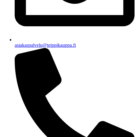
asiakaspalvelu@teippikauppa.fi