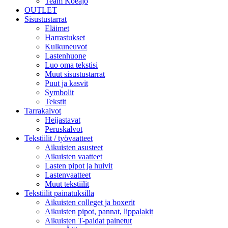
Team Koeajo
OUTLET
Sisustustarrat
Eläimet
Harrastukset
Kulkuneuvot
Lastenhuone
Luo oma tekstisi
Muut sisustustarrat
Puut ja kasvit
Symbolit
Tekstit
Tarrakalvot
Heijastavat
Peruskalvot
Tekstiilit / työvaatteet
Aikuisten asusteet
Aikuisten vaatteet
Lasten pipot ja huivit
Lastenvaatteet
Muut tekstiilit
Tekstiilit painatuksilla
Aikuisten colleget ja boxerit
Aikuisten pipot, pannat, lippalakit
Aikuisten T-paidat painetut