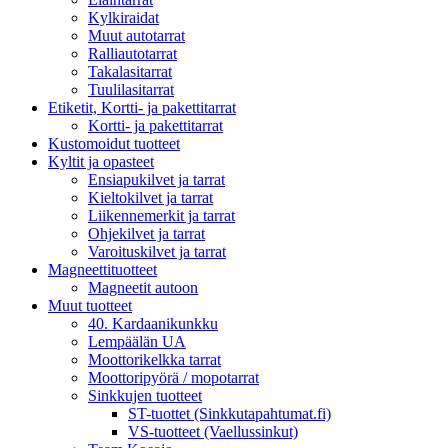
Kylkiraidat
Muut autotarrat
Ralliautotarrat
Takalasitarrat
Tuulilasitarrat
Etiketit, Kortti- ja pakettitarrat
Kortti- ja pakettitarrat
Kustomoidut tuotteet
Kyltit ja opasteet
Ensiapukilvet ja tarrat
Kieltokilvet ja tarrat
Liikennemerkit ja tarrat
Ohjekilvet ja tarrat
Varoituskilvet ja tarrat
Magneettituotteet
Magneetit autoon
Muut tuotteet
40. Kardaanikunkku
Lempäälän UA
Moottorikelkka tarrat
Moottoripyörä / mopotarrat
Sinkkujen tuotteet
ST-tuottet (Sinkkutapahtumat.fi)
VS-tuotteet (Vaellussinkut)