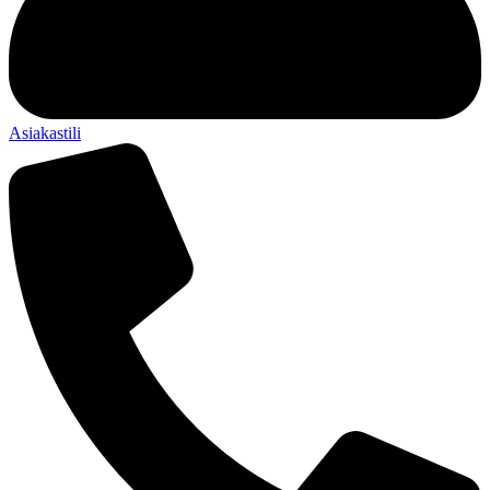
Asiakastili