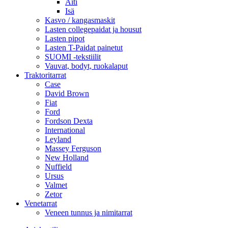
Äiti
Isä
Kasvo / kangasmaskit
Lasten collegepaidat ja housut
Lasten pipot
Lasten T-Paidat painetut
SUOMI -tekstiilit
Vauvat, bodyt, ruokalaput
Traktoritarrat
Case
David Brown
Fiat
Ford
Fordson Dexta
International
Leyland
Massey Ferguson
New Holland
Nuffield
Ursus
Valmet
Zetor
Venetarrat
Veneen tunnus ja nimitarrat