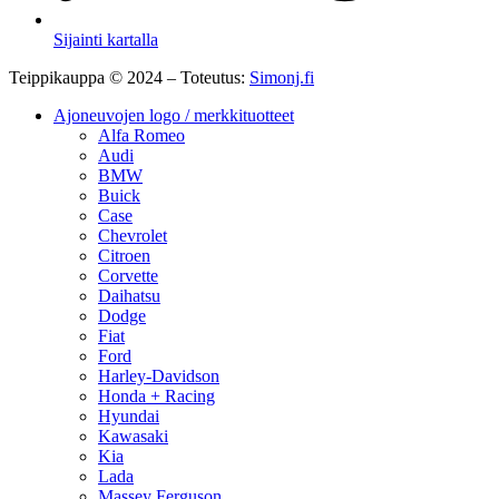
Sijainti kartalla
Teippikauppa © 2024 – Toteutus:
Simonj.fi
Ajoneuvojen logo / merkkituotteet
Alfa Romeo
Audi
BMW
Buick
Case
Chevrolet
Citroen
Corvette
Daihatsu
Dodge
Fiat
Ford
Harley-Davidson
Honda + Racing
Hyundai
Kawasaki
Kia
Lada
Massey Ferguson