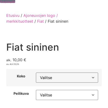
Ota yhteyttä
Etusivu
/
Ajoneuvojen logo /
merkkituotteet
/
Fiat
/ Fiat sininen
Fiat sininen
10,00
€
alk.
sis. ALV 25,5%
Koko
Peilikuva