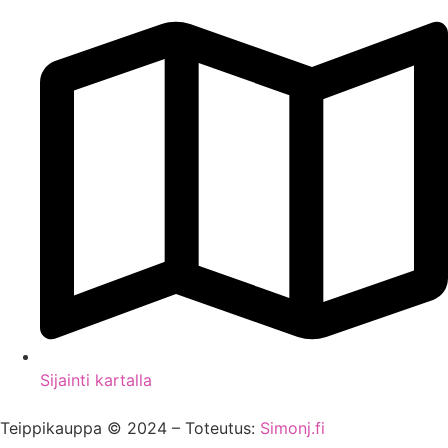
Sijainti kartalla
Teippikauppa © 2024 – Toteutus:
Simonj.fi