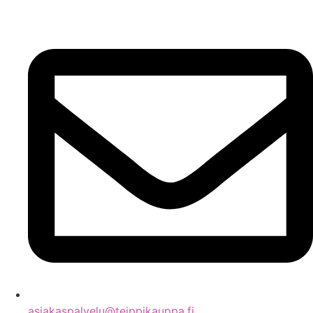
asiakaspalvelu@teippikauppa.fi