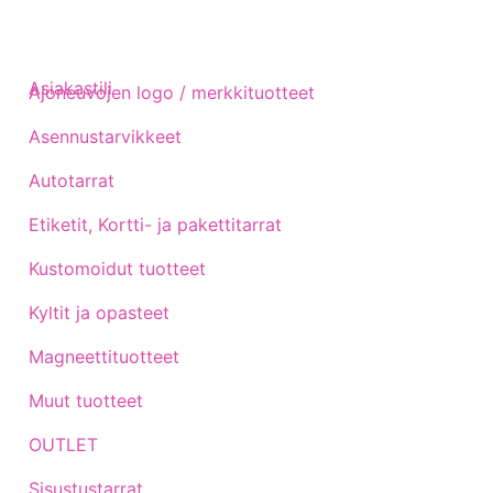
Asiakastili
Ajoneuvojen logo / merkkituotteet
Asennustarvikkeet
Autotarrat
Etiketit, Kortti- ja pakettitarrat
Kustomoidut tuotteet
Kyltit ja opasteet
Magneettituotteet
Muut tuotteet
OUTLET
Sisustustarrat