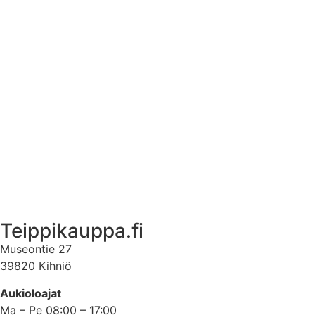
Tuotetietoa
Ekstrat
Ota yhteyttä
Asiakastili
Asiakastili
Teippikauppa.fi
Museontie 27
39820 Kihniö
Aukioloajat
Ma – Pe 08:00 – 17:00