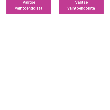
Valitse
Valitse
vaihtoehdoista
vaihtoehdoista
Tietoa
Toimitusehdot
Maksutavat
Tietosuojaseloste
Tekstiilien kokotaulukko
Asennusohjeet tarroille