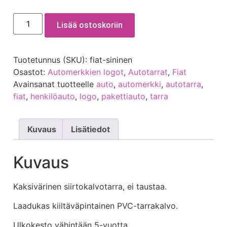
Lisää ostoskoriin
Tuotetunnus (SKU):
fiat-sininen
Osastot:
Automerkkien logot
,
Autotarrat
,
Fiat
Avainsanat tuotteelle
auto
,
automerkki
,
autotarra
,
fiat
,
henkilöauto
,
logo
,
pakettiauto
,
tarra
Kuvaus
Lisätiedot
Kuvaus
Kaksivärinen siirtokalvotarra, ei taustaa.
Laadukas kiiltäväpintainen PVC-tarrakalvo.
Ulkokesto vähintään 5-vuotta.