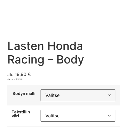
Lasten Honda
Racing – Body
19,90
€
alk.
sis. ALV 25,5%
Bodyn malli
Tekstiilin
väri