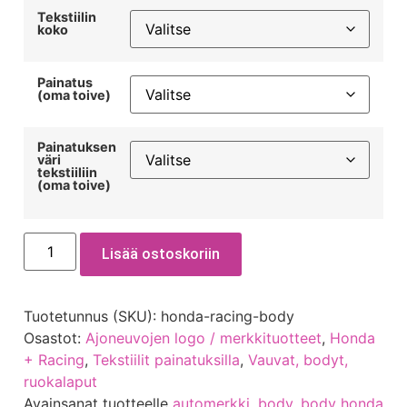
Tekstiilin
koko
Painatus
(oma toive)
Painatuksen
väri
tekstiiliin
(oma toive)
Lisää ostoskoriin
Tuotetunnus (SKU):
honda-racing-body
Osastot:
Ajoneuvojen logo / merkkituotteet
,
Honda
+ Racing
,
Tekstiilit painatuksilla
,
Vauvat, bodyt,
ruokalaput
Avainsanat tuotteelle
automerkki
,
body
,
body honda