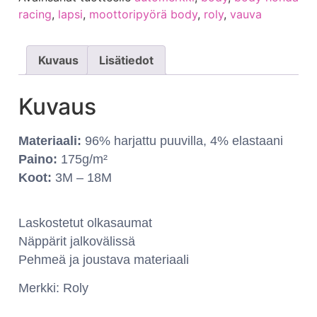
racing
,
lapsi
,
moottoripyörä body
,
roly
,
vauva
Kuvaus
Lisätiedot
Kuvaus
Materiaali:
96% harjattu puuvilla, 4% elastaani
Paino:
175g/m²
Koot:
3M – 18M
Laskostetut olkasaumat
Näppärit jalkovälissä
Pehmeä ja joustava materiaali
Merkki: Roly