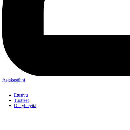
Asiakastilini
Etusivu
Tuotteet
Ota yhteyttä