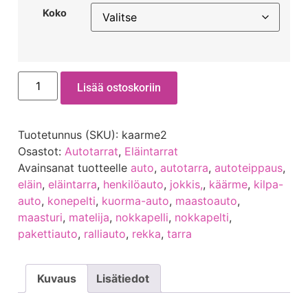
Koko
Lisää ostoskoriin
Tuotetunnus (SKU):
kaarme2
Osastot:
Autotarrat
,
Eläintarrat
Avainsanat tuotteelle
auto
,
autotarra
,
autoteippaus
,
eläin
,
eläintarra
,
henkilöauto
,
jokkis,
,
käärme
,
kilpa-
auto
,
konepelti
,
kuorma-auto
,
maastoauto
,
maasturi
,
matelija
,
nokkapelli
,
nokkapelti
,
pakettiauto
,
ralliauto
,
rekka
,
tarra
Kuvaus
Lisätiedot