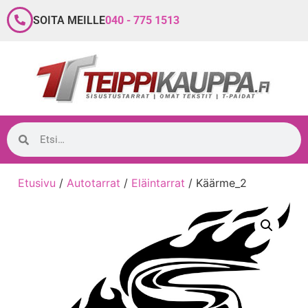
SOITA MEILLE
040 - 775 1513
Etusivu
/
Autotarrat
/
Eläintarrat
/ Käärme_2