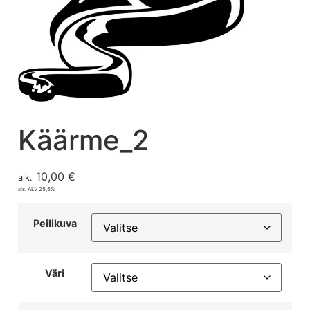
Käärme_2
10,00
€
alk.
sis. ALV 25,5%
Peilikuva
Väri