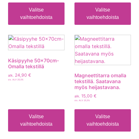
Valitse
Valitse
vaihtoehdoista
vaihtoehdoista
Käsipyyhe 50x70cm-
Omalla tekstillä
Magneettitarra omalla
24,90
€
alk.
sis. ALV 25,5%
tekstillä. Saatavana
myös heijastavana.
15,00
€
alk.
sis. ALV 25,5%
Valitse
Valitse
vaihtoehdoista
vaihtoehdoista