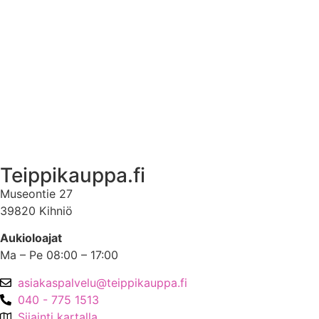
Ekstrat
Ota yhteyttä
Asiakastili
Asiakastili
Teippikauppa.fi
Museontie 27
39820 Kihniö
Aukioloajat
Ma – Pe 08:00 – 17:00
asiakaspalvelu@teippikauppa.fi
040 - 775 1513
Sijainti kartalla