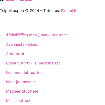
Teippikauppa © 2024 – Toteutus:
Simonj.fi
Asiakastili
Ajoneuvojen logo / merkkituotteet
Asennustarvikkeet
Autotarrat
Etiketit, Kortti- ja pakettitarrat
Kustomoidut tuotteet
Kyltit ja opasteet
Magneettituotteet
Muut tuotteet