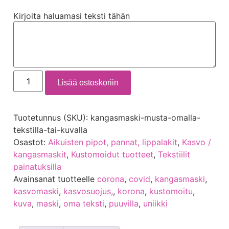
Kirjoita haluamasi teksti tähän
Lisää ostoskoriin
Tuotetunnus (SKU):
kangasmaski-musta-omalla-
tekstilla-tai-kuvalla
Osastot:
Aikuisten pipot, pannat, lippalakit
,
Kasvo /
kangasmaskit
,
Kustomoidut tuotteet
,
Tekstiilit
painatuksilla
Avainsanat tuotteelle
corona
,
covid
,
kangasmaski
,
kasvomaski
,
kasvosuojus,
,
korona
,
kustomoitu
,
kuva
,
maski
,
oma teksti
,
puuvilla
,
uniikki