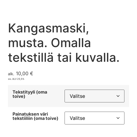
Kangasmaski,
musta. Omalla
tekstillä tai kuvalla.
10,00
€
alk.
sis. ALV 25,5%
Tekstityyli (oma
toive)
Painatuksen väri
tekstiiliin (oma toive)