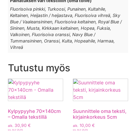
Painatuksen väri tekstiiliin (oma toive)
Fluorisoiva pinkki, Turkoosi, Punainen, Kultahile,
Keltainen, Heijastin / heijastava, Fluorisoiva vihreä, Sky
Blue / Vaaleansininen, Fluorisoiva keltainen, Royal Blue /
Sininen, Musta, Kirkkaan keltainen, Hopea, Fuksia,
Valkoinen, Fluorisoiva oranssi, Navy Blue /
Tummansininen, Oranssi, Kulta, Hopeahile, Harmaa,
Vihreä
Tutustu myös
Kylpypyyhe 70x140cm
Suunnittele oma teksti,
– Omalla tekstillä
kirjainkorkeus 5cm
30,90
€
10,00
€
alk.
alk.
sis. ALV 25,5%
sis. ALV 25,5%