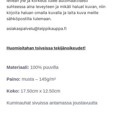
leveän jne ja korkeus tulee automaattisesti
suhteessa aina leveyteen ja mikäli haluat kuvan, niin
kirjoita haluan omalla kuvalla ja laita kuva meille
sähköpostilla tulemaan.
asiakaspalvelu@teippikauppa.fi
Huomioitahan toiveissa tekijänoikeudet!
Materiaali:
100% puuvilla
Paino:
musta – 145g/m²
Koko:
17.50cm x 12.50cm
Kuminauhat sivuissa antamassa joustavuutta