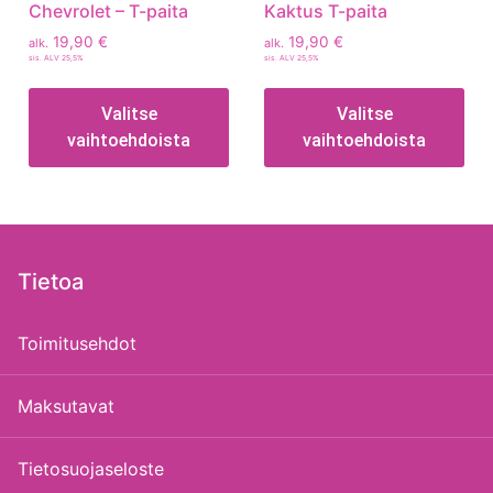
Chevrolet – T-paita
Kaktus T-paita
19,90
€
19,90
€
alk.
alk.
sis. ALV 25,5%
sis. ALV 25,5%
Valitse
Valitse
vaihtoehdoista
vaihtoehdoista
Tietoa
Toimitusehdot
Maksutavat
Tietosuojaseloste