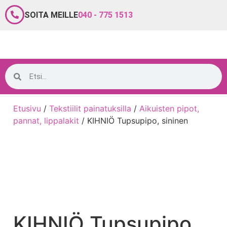
SOITA MEILLE
040 - 775 1513
Etusivu
/
Tekstiilit painatuksilla
/
Aikuisten pipot,
pannat, lippalakit
/ KIHNIÖ Tupsupipo, sininen
KIHNIÖ Tupsupipo,