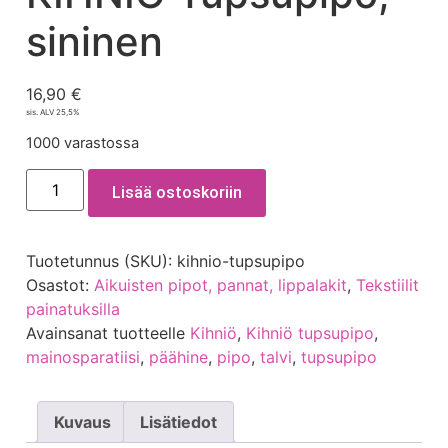
sininen
16,90
€
sis. ALV 25,5%
1000 varastossa
Lisää ostoskoriin
Tuotetunnus (SKU):
kihnio-tupsupipo
Osastot:
Aikuisten pipot, pannat, lippalakit
,
Tekstiilit
painatuksilla
Avainsanat tuotteelle
Kihniö
,
Kihniö tupsupipo
,
mainosparatiisi
,
päähine
,
pipo
,
talvi
,
tupsupipo
Kuvaus
Lisätiedot