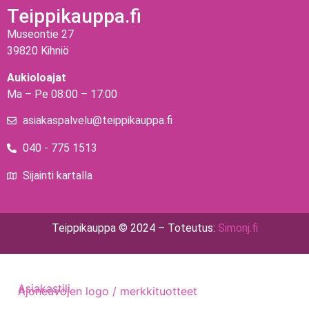
Teippikauppa.fi
Museontie 27
39820 Kihniö
Aukioloajat
Ma – Pe 08:00 – 17:00
asiakaspalvelu@teippikauppa.fi
040 - 775 1513
Sijainti kartalla
Teippikauppa © 2024 – Toteutus:
Simonj.fi
Asiakastili
Ajoneuvojen logo / merkkituotteet