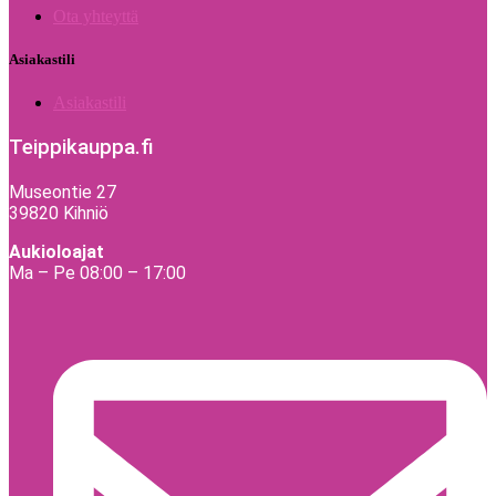
Ota yhteyttä
Asiakastili
Asiakastili
Teippikauppa.fi
Museontie 27
39820 Kihniö
Aukioloajat
Ma – Pe 08:00 – 17:00