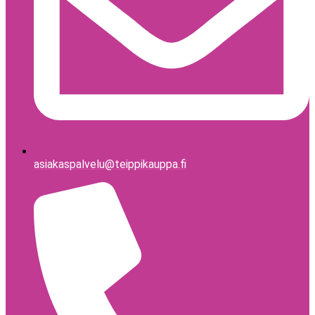
asiakaspalvelu@teippikauppa.fi