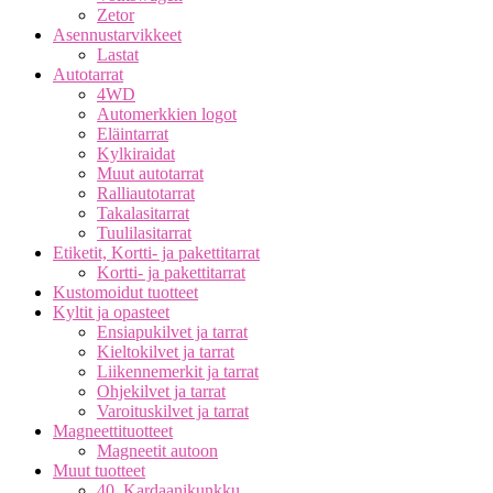
Zetor
Asennustarvikkeet
Lastat
Autotarrat
4WD
Automerkkien logot
Eläintarrat
Kylkiraidat
Muut autotarrat
Ralliautotarrat
Takalasitarrat
Tuulilasitarrat
Etiketit, Kortti- ja pakettitarrat
Kortti- ja pakettitarrat
Kustomoidut tuotteet
Kyltit ja opasteet
Ensiapukilvet ja tarrat
Kieltokilvet ja tarrat
Liikennemerkit ja tarrat
Ohjekilvet ja tarrat
Varoituskilvet ja tarrat
Magneettituotteet
Magneetit autoon
Muut tuotteet
40. Kardaanikunkku