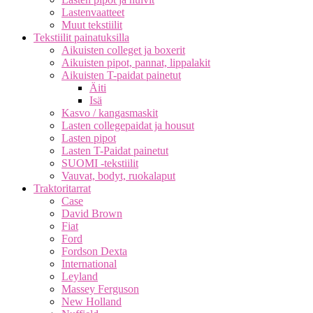
Lastenvaatteet
Muut tekstiilit
Tekstiilit painatuksilla
Aikuisten colleget ja boxerit
Aikuisten pipot, pannat, lippalakit
Aikuisten T-paidat painetut
Äiti
Isä
Kasvo / kangasmaskit
Lasten collegepaidat ja housut
Lasten pipot
Lasten T-Paidat painetut
SUOMI -tekstiilit
Vauvat, bodyt, ruokalaput
Traktoritarrat
Case
David Brown
Fiat
Ford
Fordson Dexta
International
Leyland
Massey Ferguson
New Holland