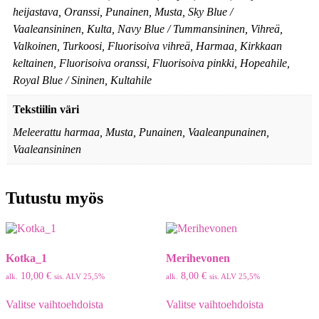
heijastava, Oranssi, Punainen, Musta, Sky Blue /
Vaaleansininen, Kulta, Navy Blue / Tummansininen, Vihreä,
Valkoinen, Turkoosi, Fluorisoiva vihreä, Harmaa, Kirkkaan
keltainen, Fluorisoiva oranssi, Fluorisoiva pinkki, Hopeahile,
Royal Blue / Sininen, Kultahile
Tekstiilin väri
Meleerattu harmaa, Musta, Punainen, Vaaleanpunainen,
Vaaleansininen
Tutustu myös
Kotka_1
Merihevonen
10,00
€
8,00
€
alk.
sis. ALV 25,5%
alk.
sis. ALV 25,5%
Tällä
Tällä
Valitse vaihtoehdoista
Valitse vaihtoehdoista
tuotteella
tuotteella
on
on