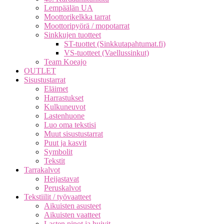
Lempäälän UA
Moottorikelkka tarrat
Moottoripyörä / mopotarrat
Sinkkujen tuotteet
ST-tuottet (Sinkkutapahtumat.fi)
VS-tuotteet (Vaellussinkut)
Team Koeajo
OUTLET
Sisustustarrat
Eläimet
Harrastukset
Kulkuneuvot
Lastenhuone
Luo oma tekstisi
Muut sisustustarrat
Puut ja kasvit
Symbolit
Tekstit
Tarrakalvot
Heijastavat
Peruskalvot
Tekstiilit / työvaatteet
Aikuisten asusteet
Aikuisten vaatteet
Lasten pipot ja huivit