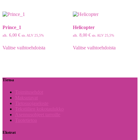
useampi
useampi
muunnelma.
muunnelma.
Voit
Voit
tehdä
tehdä
Prince_1
Helicopter
valinnat
valinnat
tuotteen
tuotteen
6,00
€
8,00
€
alk.
sis. ALV 25,5%
alk.
sis. ALV 25,5%
sivulla.
sivulla.
Tällä
Tällä
Valitse vaihtoehdoista
Valitse vaihtoehdoista
tuotteella
tuotteella
on
on
useampi
useampi
muunnelma.
muunnelma.
Voit
Voit
tehdä
tehdä
Tietoa
valinnat
valinnat
tuotteen
tuotteen
Toimitusehdot
sivulla.
sivulla.
Maksutavat
Tietosuojaseloste
Tekstiilien kokotaulukko
Asennusohjeet tarroille
Tuotetietoa
Ekstrat