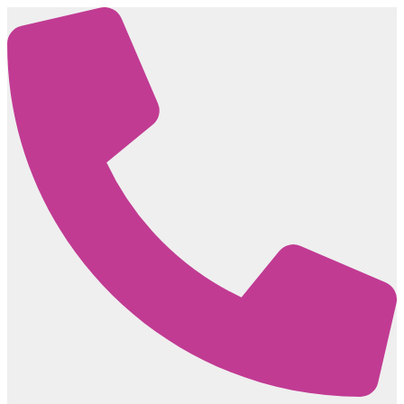
Mene
sisältöön