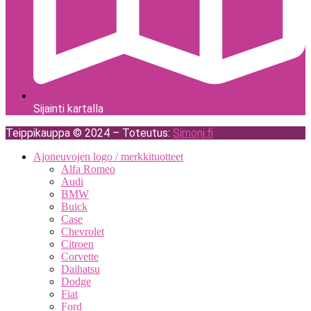
Sijainti kartalla
Teippikauppa © 2024 – Toteutus:
Simonj.fi
Ajoneuvojen logo / merkkituotteet
Alfa Romeo
Audi
BMW
Buick
Case
Chevrolet
Citroen
Corvette
Daihatsu
Dodge
Fiat
Ford