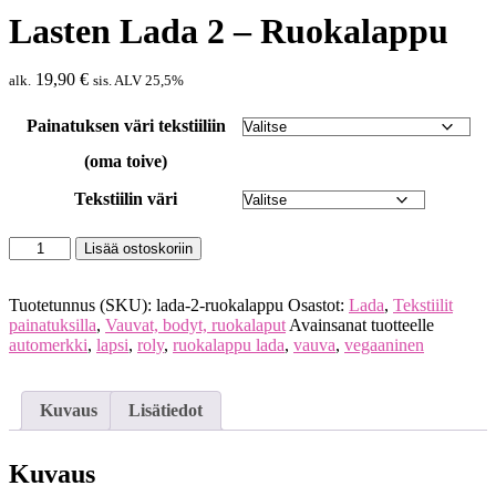
Lasten Lada 2 – Ruokalappu
19,90
€
alk.
sis. ALV 25,5%
Painatuksen väri tekstiiliin
(oma toive)
Tekstiilin väri
Lasten
Lisää ostoskoriin
Lada
2
-
Tuotetunnus (SKU):
lada-2-ruokalappu
Osastot:
Lada
,
Tekstiilit
Ruokalappu
painatuksilla
,
Vauvat, bodyt, ruokalaput
Avainsanat tuotteelle
määrä
automerkki
,
lapsi
,
roly
,
ruokalappu lada
,
vauva
,
vegaaninen
Kuvaus
Lisätiedot
Kuvaus