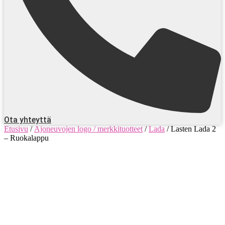
Ota yhteyttä
Etusivu
/
Ajoneuvojen logo / merkkituotteet
/
Lada
/ Lasten Lada 2
– Ruokalappu