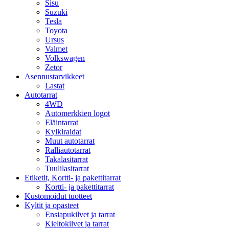
Sisu
Suzuki
Tesla
Toyota
Ursus
Valmet
Volkswagen
Zetor
Asennustarvikkeet
Lastat
Autotarrat
4WD
Automerkkien logot
Eläintarrat
Kylkiraidat
Muut autotarrat
Ralliautotarrat
Takalasitarrat
Tuulilasitarrat
Etiketit, Kortti- ja pakettitarrat
Kortti- ja pakettitarrat
Kustomoidut tuotteet
Kyltit ja opasteet
Ensiapukilvet ja tarrat
Kieltokilvet ja tarrat