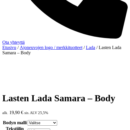
Ota yhteyttä
Etusivu
/
Ajoneuvojen logo / merkkituotteet
/
Lada
/ Lasten Lada
Samara – Body
Lasten Lada Samara – Body
19,90
€
alk.
sis. ALV 25,5%
Bodyn malli
Tekstiilin