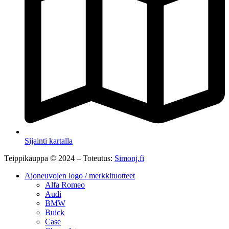
Sijainti kartalla
Teippikauppa © 2024 – Toteutus:
Simonj.fi
Ajoneuvojen logo / merkkituotteet
Alfa Romeo
Audi
BMW
Buick
Case