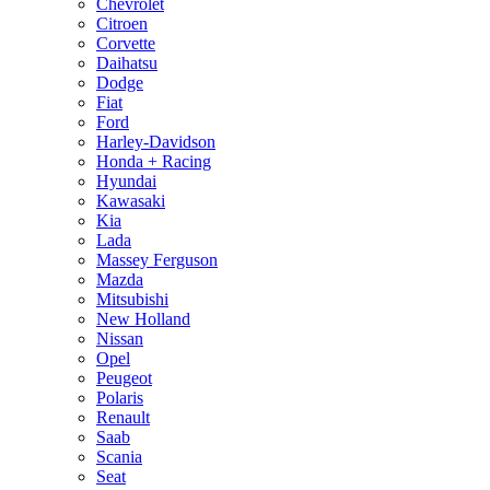
Chevrolet
Citroen
Corvette
Daihatsu
Dodge
Fiat
Ford
Harley-Davidson
Honda + Racing
Hyundai
Kawasaki
Kia
Lada
Massey Ferguson
Mazda
Mitsubishi
New Holland
Nissan
Opel
Peugeot
Polaris
Renault
Saab
Scania
Seat