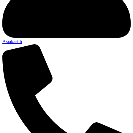
Asiakastili