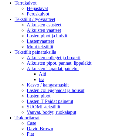
Tarrakalvot
Heijastavat
Peruskalvot
Tekstiilit / työvaatteet
Aikuisten asusteet
Aikuisten vaatteet
Lasten pipot ja huivit
Lastenvaatteet
Muut tekstiilit
Tekstiilit painatuksilla
Aikuisten colleget ja boxerit
Aikuisten pipot, pannat, lippalakit
Aikuisten T-paidat painetut
Äiti
Isä
Kasvo / kangasmaskit
Lasten collegepaidat ja housut
Lasten pipot
Lasten T-Paidat painetut
SUOMI -tekstiilit
Vauvat, bodyt, ruokalaput
Traktoritarrat
Case
David Brown
Fiat