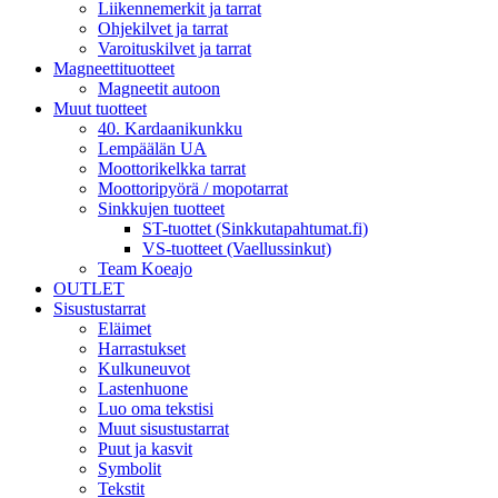
Liikennemerkit ja tarrat
Ohjekilvet ja tarrat
Varoituskilvet ja tarrat
Magneettituotteet
Magneetit autoon
Muut tuotteet
40. Kardaanikunkku
Lempäälän UA
Moottorikelkka tarrat
Moottoripyörä / mopotarrat
Sinkkujen tuotteet
ST-tuottet (Sinkkutapahtumat.fi)
VS-tuotteet (Vaellussinkut)
Team Koeajo
OUTLET
Sisustustarrat
Eläimet
Harrastukset
Kulkuneuvot
Lastenhuone
Luo oma tekstisi
Muut sisustustarrat
Puut ja kasvit
Symbolit
Tekstit