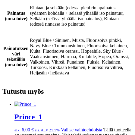
Rintaan ja selkään (edessä pieni rintapainatus
Painatus
sydämen kohdalla + selässä ylhäällä iso painatus),
(oma toive)
Selkään (selässä ylhäällä iso painatus), Rintaan
(edessä rinnassa iso painatus)
Royal Blue / Sininen, Musta, Fluorisoiva pinkki,
Navy Blue / Tummansininen, Fluorisoiva keltainen,
Painatuksen
Kulta, Fluorisoiva oranssi, Hopeahile, Sky Blue /
väri
Vaaleansininen, Harmaa, Kultahile, Hopea, Oranssi,
tekstiiliin
Valkoinen, Vihreä, Punainen, Fuksia, Keltainen,
(oma toive)
Turkoosi, Kirkkaan keltainen, Fluorisoiva vihreä,
Heijastin / heijastava
Tutustu myös
Prince_1
6,00
€
Valitse vaihtoehdoista
Tällä tuotteella
alk.
sis. ALV 25,5%