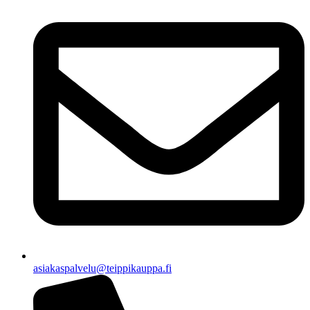
asiakaspalvelu@teippikauppa.fi