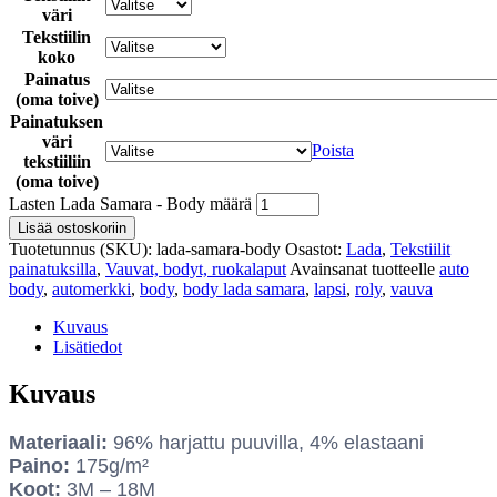
väri
Tekstiilin
koko
Painatus
(oma toive)
Painatuksen
väri
Poista
tekstiiliin
(oma toive)
Lasten Lada Samara - Body määrä
Lisää ostoskoriin
Tuotetunnus (SKU):
lada-samara-body
Osastot:
Lada
,
Tekstiilit
painatuksilla
,
Vauvat, bodyt, ruokalaput
Avainsanat tuotteelle
auto
body
,
automerkki
,
body
,
body lada samara
,
lapsi
,
roly
,
vauva
Kuvaus
Lisätiedot
Kuvaus
Materiaali:
96% harjattu puuvilla, 4% elastaani
Paino:
175g/m²
Koot:
3M – 18M