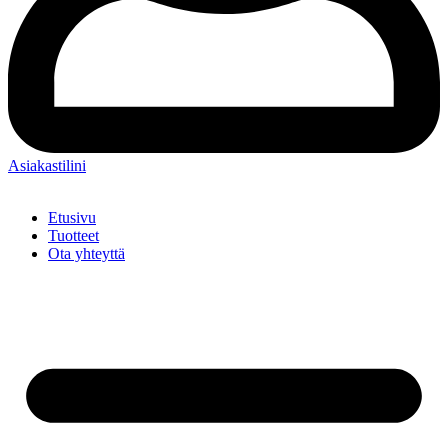
Asiakastilini
Etusivu
Tuotteet
Ota yhteyttä