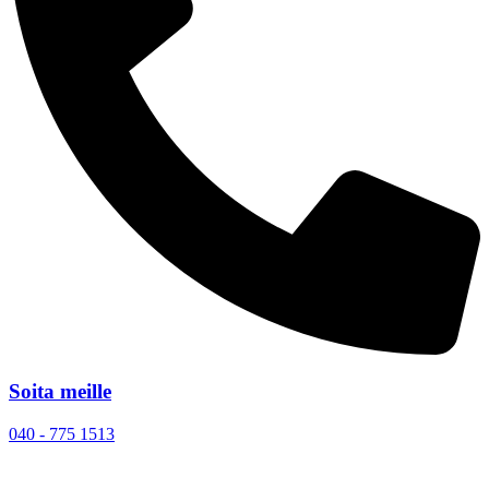
Soita meille
040 - 775 1513