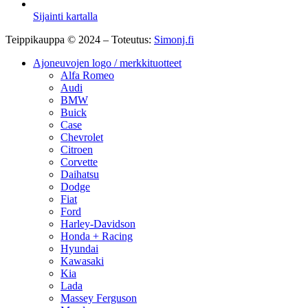
Sijainti kartalla
Teippikauppa © 2024 – Toteutus:
Simonj.fi
Ajoneuvojen logo / merkkituotteet
Alfa Romeo
Audi
BMW
Buick
Case
Chevrolet
Citroen
Corvette
Daihatsu
Dodge
Fiat
Ford
Harley-Davidson
Honda + Racing
Hyundai
Kawasaki
Kia
Lada
Massey Ferguson