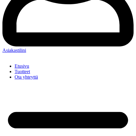
Asiakastilini
Etusivu
Tuotteet
Ota yhteyttä