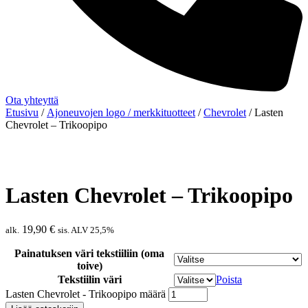
Ota yhteyttä
Etusivu
/
Ajoneuvojen logo / merkkituotteet
/
Chevrolet
/ Lasten
Chevrolet – Trikoopipo
Lasten Chevrolet – Trikoopipo
19,90
€
alk.
sis. ALV 25,5%
Painatuksen väri tekstiiliin (oma
toive)
Tekstiilin väri
Poista
Lasten Chevrolet - Trikoopipo määrä