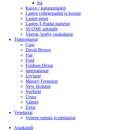
Isä
Kasvo / kangasmaskit
Lasten collegepaidat ja housut
Lasten pipot
Lasten T-Paidat painetut
SUOMI -tekstiilit
Vauvat, bodyt, ruokalaput
Traktoritarrat
Case
David Brown
Fiat
Ford
Fordson Dexta
International
Leyland
Massey Ferguson
New Holland
Nuffield
Ursus
Valmet
Zetor
Venetarrat
Veneen tunnus ja nimitarrat
Asiakastili