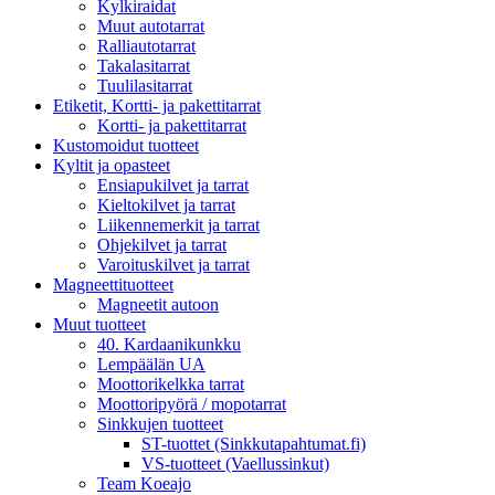
Kylkiraidat
Muut autotarrat
Ralliautotarrat
Takalasitarrat
Tuulilasitarrat
Etiketit, Kortti- ja pakettitarrat
Kortti- ja pakettitarrat
Kustomoidut tuotteet
Kyltit ja opasteet
Ensiapukilvet ja tarrat
Kieltokilvet ja tarrat
Liikennemerkit ja tarrat
Ohjekilvet ja tarrat
Varoituskilvet ja tarrat
Magneettituotteet
Magneetit autoon
Muut tuotteet
40. Kardaanikunkku
Lempäälän UA
Moottorikelkka tarrat
Moottoripyörä / mopotarrat
Sinkkujen tuotteet
ST-tuottet (Sinkkutapahtumat.fi)
VS-tuotteet (Vaellussinkut)
Team Koeajo