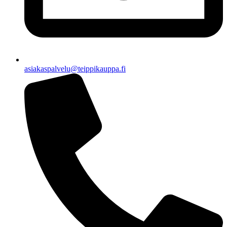
asiakaspalvelu@teippikauppa.fi