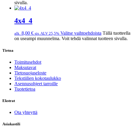
sivulla.
4x4_4
8,00
€
Valitse vaihtoehdoista
Tällä tuotteella
alk.
sis. ALV 25,5%
on useampi muunnelma. Voit tehdä valinnat tuotteen sivulla.
Tietoa
Toimitusehdot
Maksutavat
Tietosuojaseloste
Tekstiilien kokotaulukko
Asennusohjeet tarroille
Tuotetietoa
Ekstrat
Ota yhteyttä
Asiakastili