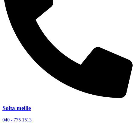
Soita meille
040 - 775 1513