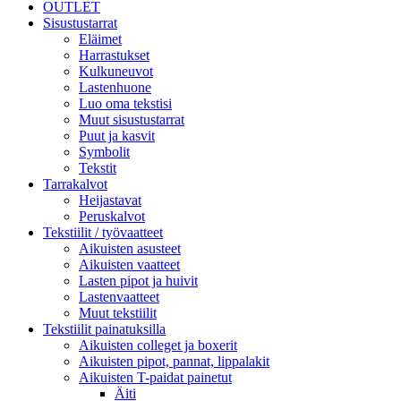
OUTLET
Sisustustarrat
Eläimet
Harrastukset
Kulkuneuvot
Lastenhuone
Luo oma tekstisi
Muut sisustustarrat
Puut ja kasvit
Symbolit
Tekstit
Tarrakalvot
Heijastavat
Peruskalvot
Tekstiilit / työvaatteet
Aikuisten asusteet
Aikuisten vaatteet
Lasten pipot ja huivit
Lastenvaatteet
Muut tekstiilit
Tekstiilit painatuksilla
Aikuisten colleget ja boxerit
Aikuisten pipot, pannat, lippalakit
Aikuisten T-paidat painetut
Äiti