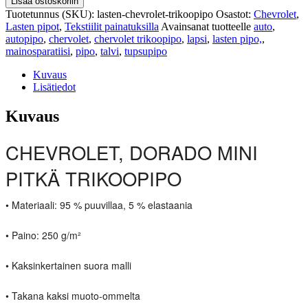
Lisää ostoskoriin
Tuotetunnus (SKU):
lasten-chevrolet-trikoopipo
Osastot:
Chevrolet
,
Lasten pipot
,
Tekstiilit painatuksilla
Avainsanat tuotteelle
auto
,
autopipo
,
chervolet
,
chervolet trikoopipo
,
lapsi
,
lasten pipo,
,
mainosparatiisi
,
pipo
,
talvi
,
tupsupipo
Kuvaus
Lisätiedot
Kuvaus
CHEVROLET, DORADO MINI
PITKÄ TRIKOOPIPO
• Materiaali: 95 % puuvillaa, 5 % elastaania
• Paino: 250 g/m²
• Kaksinkertainen suora malli
• Takana kaksi muoto-ommelta