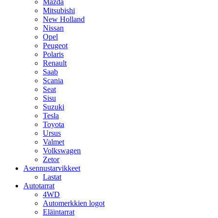
Mazda
Mitsubishi
New Holland
Nissan
Opel
Peugeot
Polaris
Renault
Saab
Scania
Seat
Sisu
Suzuki
Tesla
Toyota
Ursus
Valmet
Volkswagen
Zetor
Asennustarvikkeet
Lastat
Autotarrat
4WD
Automerkkien logot
Eläintarrat