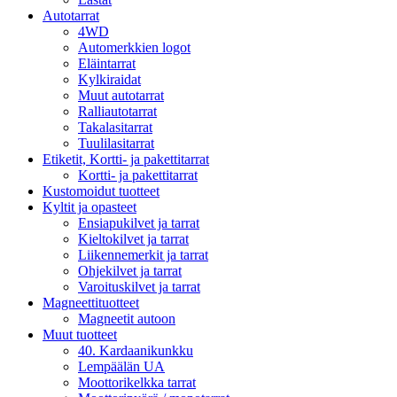
Autotarrat
4WD
Automerkkien logot
Eläintarrat
Kylkiraidat
Muut autotarrat
Ralliautotarrat
Takalasitarrat
Tuulilasitarrat
Etiketit, Kortti- ja pakettitarrat
Kortti- ja pakettitarrat
Kustomoidut tuotteet
Kyltit ja opasteet
Ensiapukilvet ja tarrat
Kieltokilvet ja tarrat
Liikennemerkit ja tarrat
Ohjekilvet ja tarrat
Varoituskilvet ja tarrat
Magneettituotteet
Magneetit autoon
Muut tuotteet
40. Kardaanikunkku
Lempäälän UA
Moottorikelkka tarrat