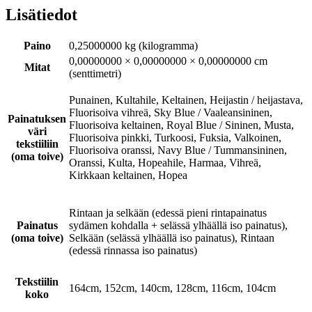
Lisätiedot
Paino
0,25000000 kg (kilogramma)
0,00000000 × 0,00000000 × 0,00000000 cm
Mitat
(senttimetri)
Punainen, Kultahile, Keltainen, Heijastin / heijastava,
Fluorisoiva vihreä, Sky Blue / Vaaleansininen,
Painatuksen
Fluorisoiva keltainen, Royal Blue / Sininen, Musta,
väri
Fluorisoiva pinkki, Turkoosi, Fuksia, Valkoinen,
tekstiiliin
Fluorisoiva oranssi, Navy Blue / Tummansininen,
(oma toive)
Oranssi, Kulta, Hopeahile, Harmaa, Vihreä,
Kirkkaan keltainen, Hopea
Rintaan ja selkään (edessä pieni rintapainatus
Painatus
sydämen kohdalla + selässä ylhäällä iso painatus),
(oma toive)
Selkään (selässä ylhäällä iso painatus), Rintaan
(edessä rinnassa iso painatus)
Tekstiilin
164cm, 152cm, 140cm, 128cm, 116cm, 104cm
koko