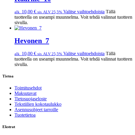
10,00
€
Valitse vaihtoehdoista
Tällä
alk.
sis. ALV 25,5%
tuotteella on useampi muunnelma. Voit tehdä valinnat tuotteen
sivulla.
Hevonen_7
10,00
€
Valitse vaihtoehdoista
Tällä
alk.
sis. ALV 25,5%
tuotteella on useampi muunnelma. Voit tehdä valinnat tuotteen
sivulla.
Tietoa
Toimitusehdot
Maksutavat
Tietosuojaseloste
Tekstiilien kokotaulukko
Asennusohjeet tarroille
Tuotetietoa
Ekstrat