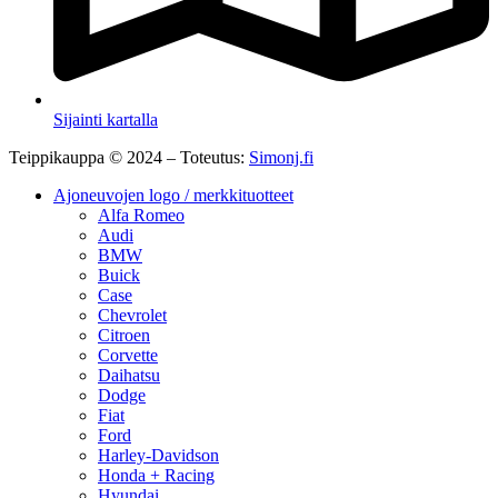
Sijainti kartalla
Teippikauppa © 2024 – Toteutus:
Simonj.fi
Ajoneuvojen logo / merkkituotteet
Alfa Romeo
Audi
BMW
Buick
Case
Chevrolet
Citroen
Corvette
Daihatsu
Dodge
Fiat
Ford
Harley-Davidson
Honda + Racing
Hyundai