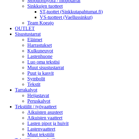
Moottoripyörä / mopotarrat
Sinkkujen tuotteet
ST-tuottet (Sinkkutapahtumat.fi)
VS-tuotteet (Vaellussinkut)
Team Koeajo
OUTLET
Sisustustarrat
Eläimet
Harrastukset
Kulkuneuvot
Lastenhuone
Luo oma tekstisi
Muut sisustustarrat
Puut ja kasvit
Symbolit
Tekstit
Tarrakalvot
Heijastavat
Peruskalvot
Tekstiilit / työvaatteet
Aikuisten asusteet
Aikuisten vaatteet
Lasten pipot ja huivit
Lastenvaatteet
Muut tekstiilit