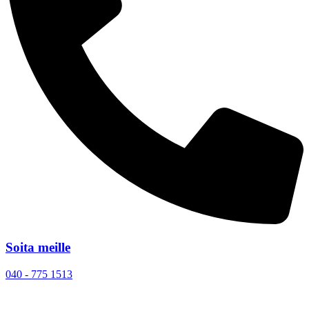
Soita meille
040 - 775 1513