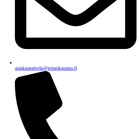
asiakaspalvelu@teippikauppa.fi