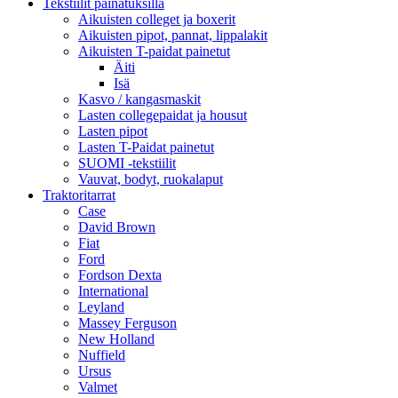
Tekstiilit painatuksilla
Aikuisten colleget ja boxerit
Aikuisten pipot, pannat, lippalakit
Aikuisten T-paidat painetut
Äiti
Isä
Kasvo / kangasmaskit
Lasten collegepaidat ja housut
Lasten pipot
Lasten T-Paidat painetut
SUOMI -tekstiilit
Vauvat, bodyt, ruokalaput
Traktoritarrat
Case
David Brown
Fiat
Ford
Fordson Dexta
International
Leyland
Massey Ferguson
New Holland
Nuffield
Ursus
Valmet