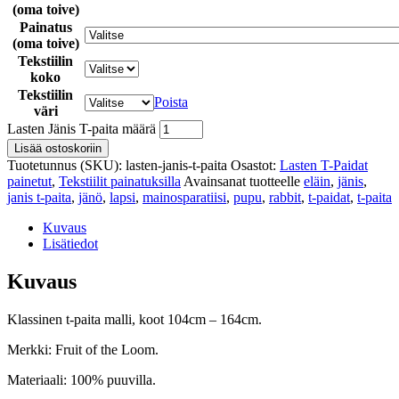
(oma toive)
Painatus
(oma toive)
Tekstiilin
koko
Tekstiilin
Poista
väri
Lasten Jänis T-paita määrä
Lisää ostoskoriin
Tuotetunnus (SKU):
lasten-janis-t-paita
Osastot:
Lasten T-Paidat
painetut
,
Tekstiilit painatuksilla
Avainsanat tuotteelle
eläin
,
jänis
,
janis t-paita
,
jänö
,
lapsi
,
mainosparatiisi
,
pupu
,
rabbit
,
t-paidat
,
t-paita
Kuvaus
Lisätiedot
Kuvaus
Klassinen t-paita malli, koot 104cm – 164cm.
Merkki: Fruit of the Loom.
Materiaali: 100% puuvilla.