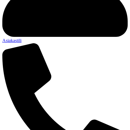
Asiakastili