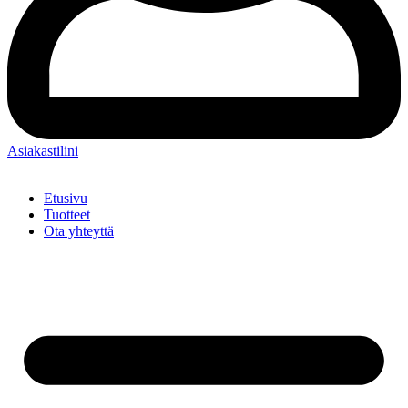
Asiakastilini
Etusivu
Tuotteet
Ota yhteyttä