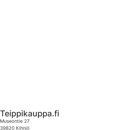
Asennusohjeet tarroille
Tuotetietoa
Ekstrat
Ota yhteyttä
Asiakastili
Asiakastili
Teippikauppa.fi
Museontie 27
39820 Kihniö