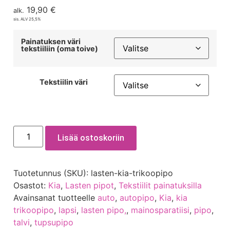
19,90
€
alk.
sis. ALV 25,5%
Painatuksen väri
tekstiiliin (oma toive)
Tekstiilin väri
Lisää ostoskoriin
Tuotetunnus (SKU):
lasten-kia-trikoopipo
Osastot:
Kia
,
Lasten pipot
,
Tekstiilit painatuksilla
Avainsanat tuotteelle
auto
,
autopipo
,
Kia
,
kia
trikoopipo
,
lapsi
,
lasten pipo,
,
mainosparatiisi
,
pipo
,
talvi
,
tupsupipo