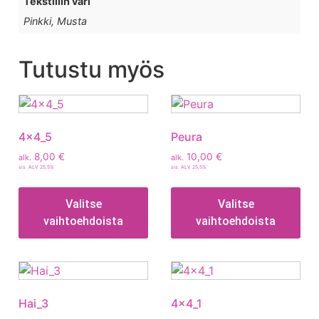
Tekstiilin väri
Pinkki, Musta
Tutustu myös
4x4_5
Peura
8,00
€
10,00
€
alk.
alk.
sis. ALV 25,5%
sis. ALV 25,5%
Valitse
Valitse
vaihtoehdoista
vaihtoehdoista
Hai_3
4x4_1