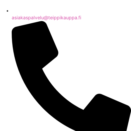
asiakaspalvelu@teippikauppa.fi