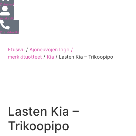
Ostoskori
Asiakastili
Ota yhteyttä
Etusivu
/
Ajoneuvojen logo /
merkkituotteet
/
Kia
/ Lasten Kia – Trikoopipo
Lasten Kia –
Trikoopipo