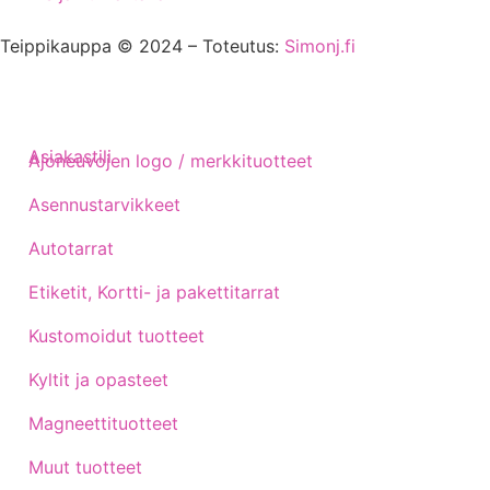
Teippikauppa © 2024 – Toteutus:
Simonj.fi
Asiakastili
Ajoneuvojen logo / merkkituotteet
Asennustarvikkeet
Autotarrat
Etiketit, Kortti- ja pakettitarrat
Kustomoidut tuotteet
Kyltit ja opasteet
Magneettituotteet
Muut tuotteet