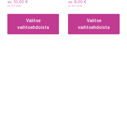
10,00
€
8,00
€
alk.
alk.
sis. ALV 25,5%
sis. ALV 25,5%
Valitse
Valitse
vaihtoehdoista
vaihtoehdoista
Tietoa
Toimitusehdot
Maksutavat
Tietosuojaseloste
Tekstiilien kokotaulukko