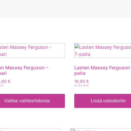
en Massey Ferguson –
Lasten Massey Ferguson 
ari
paita
,90
€
19,90
€
5,5%
sis. ALV 25,5%
Valitse vaihtoehdoista
Lisää ostoskoriin