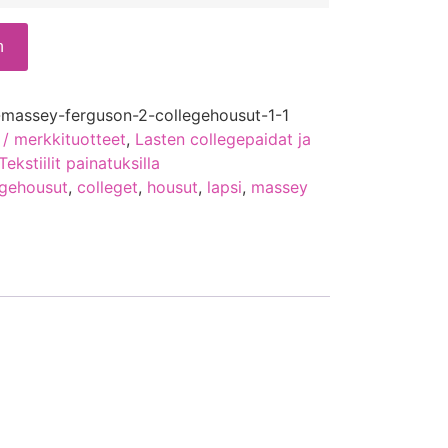
n
-massey-ferguson-2-collegehousut-1-1
 / merkkituotteet
,
Lasten collegepaidat ja
Tekstiilit painatuksilla
egehousut
,
colleget
,
housut
,
lapsi
,
massey