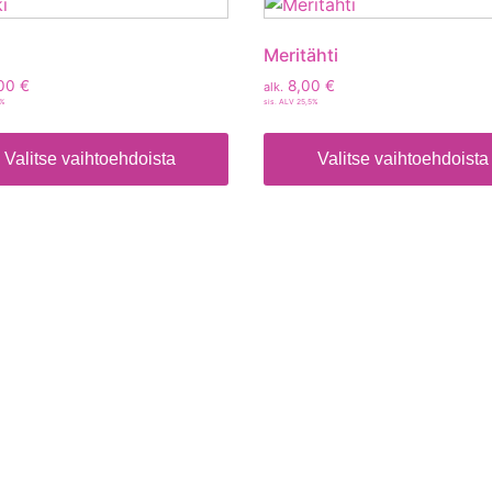
Meritähti
00
€
8,00
€
alk.
5%
sis. ALV 25,5%
Valitse vaihtoehdoista
Valitse vaihtoehdoista