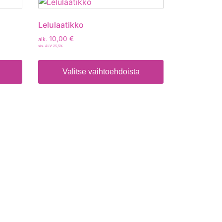
Lelulaatikko
10,00
€
alk.
sis. ALV 25,5%
Valitse vaihtoehdoista