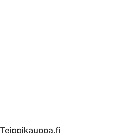
Tekstiilien kokotaulukko
Asennusohjeet tarroille
Tuotetietoa
Ekstrat
Ota yhteyttä
Asiakastili
Asiakastili
Teippikauppa.fi