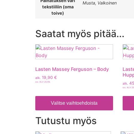
Painatuksen väri
Musta, Valkoinen
tekstiiliin (oma
toive)
Saatat myös pitää...
Lasten Massey Ferguson – Body
Last
Hupp
19,90
€
alk.
sis. ALV 25,5%
45
alk.
sis. ALV 2
Valitse vaihtoehdoista
Tutustu myös