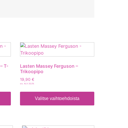
– T-
Lasten Massey Ferguson –
Trikoopipo
19,90
€
sis. ALV 25,5%
Valitse vaihtoehdoista