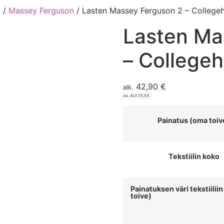
t
/
Massey Ferguson
/ Lasten Massey Ferguson 2 – College
Lasten Ma
– College
42,90
€
alk.
sis. ALV 25,5%
Painatus (oma toiv
Tekstiilin koko
Painatuksen väri tekstiilii
toive)