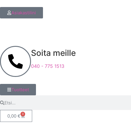
Asiakastilini
Soita meille
040 - 775 1513
Tuotteet
0
0,00
€