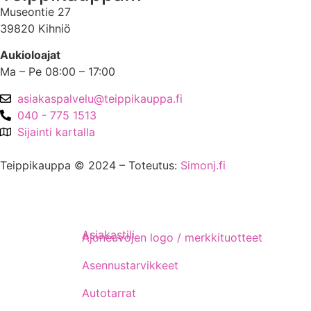
Museontie 27
39820 Kihniö
Aukioloajat
Ma – Pe 08:00 – 17:00
asiakaspalvelu@teippikauppa.fi
040 - 775 1513
Sijainti kartalla
Teippikauppa © 2024 – Toteutus:
Simonj.fi
Asiakastili
Ajoneuvojen logo / merkkituotteet
Asennustarvikkeet
Autotarrat