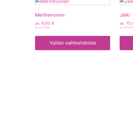
Merihevonen
Jälki
8,00
€
10,
alk.
alk.
sis. ALV 25,5%
sis. ALV 25,
Valitse vaihtoehdoista
Tietoa
Toimitusehdot
Maksutavat
Tietosuojaseloste