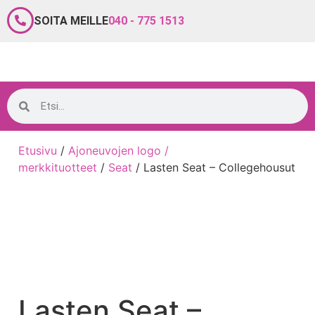
SOITA MEILLE
040 - 775 1513
Etusivu
/
Ajoneuvojen logo /
merkkituotteet
/
Seat
/ Lasten Seat – Collegehousut
Lasten Seat –