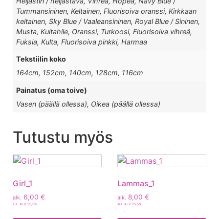
Heijastin / heijastava, Vihreä, Hopea, Navy Blue /
Tummansininen, Keltainen, Fluorisoiva oranssi, Kirkkaan
keltainen, Sky Blue / Vaaleansininen, Royal Blue / Sininen,
Musta, Kultahile, Oranssi, Turkoosi, Fluorisoiva vihreä,
Fuksia, Kulta, Fluorisoiva pinkki, Harmaa
Tekstiilin koko
164cm, 152cm, 140cm, 128cm, 116cm
Painatus (oma toive)
Vasen (päällä ollessa), Oikea (päällä ollessa)
Tutustu myös
Girl_1
Lammas_1
6,00
€
8,00
€
alk.
alk.
sis. ALV 25,5%
sis. ALV 25,5%