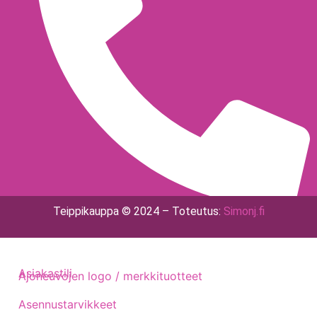
Teippikauppa © 2024 – Toteutus:
Simonj.fi
040 - 775 1513
Asiakastili
Ajoneuvojen logo / merkkituotteet
Asennustarvikkeet