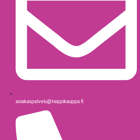
asiakaspalvelu@teippikauppa.fi