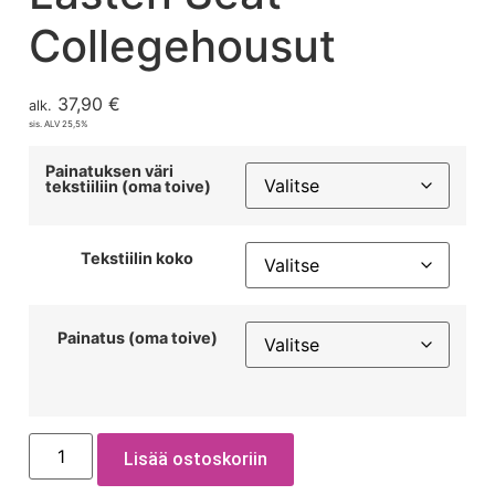
Collegehousut
37,90
€
alk.
sis. ALV 25,5%
Painatuksen väri
tekstiiliin (oma toive)
Tekstiilin koko
Painatus (oma toive)
Lisää ostoskoriin